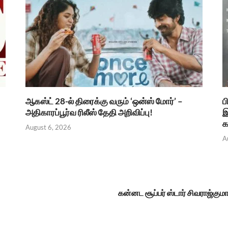
ஆகஸ்ட் 28-ல் திரைக்கு வரும் ‘ஒன்ஸ் மோர்’ –
ப
அதிகாரப்பூர்வ ரிலீஸ் தேதி அறிவிப்பு!
இ
க
August 6, 2026
A
கன்னட சூப்பர் ஸ்டார் சிவராஜ்க