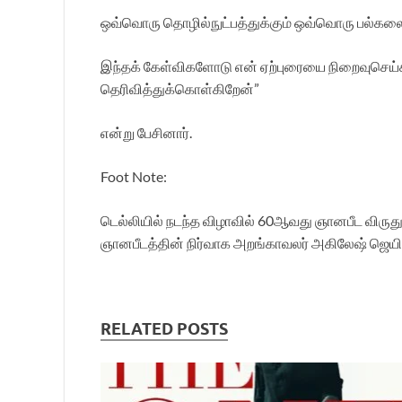
ஒவ்வொரு தொழில்நுட்பத்துக்கும் ஒவ்வொரு பல்கலை
இந்தக் கேள்விகளோடு என் ஏற்புரையை நிறைவுசெய்கி
தெரிவித்துக்கொள்கிறேன்”
என்று பேசினார்.
Foot Note:
டெல்லியில் நடந்த விழாவில் 60ஆவது ஞானபீட விருது,
ஞானபீடத்தின் நிர்வாக அறங்காவலர் அகிலேஷ் ஜெயின், த
RELATED POSTS