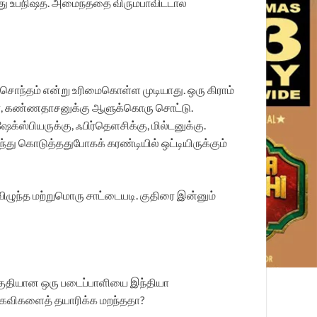
து உபநிஷத். அமைந்ததை விரும்பாவிட்டால்
மே சொந்தம் என்று உரிமைகொள்ள முடியாது. ஒரு கிராம்
ைஞர், கண்ணதாசனுக்கு ஆளுக்கொரு சொட்டு.
்ஸ்பியருக்கு, ஃபிர்தெளசிக்கு, மில்டனுக்கு.
ர்ந்து கொடுத்ததுபோகக் கரண்டியில் ஒட்டியிருக்கும்
ு விழுந்த மற்றுமொரு சாட்டையடி. குதிரை இன்னும்
 தகுதியான ஒரு படைப்பாளியை இந்தியா
 கவிகளைத் தயாரிக்க மறந்ததா?