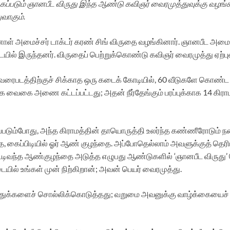
கப்படும் ஞானபீட விருது இந்த ஆண்டு கவிஞர் வைரமுத்துவுக்கு வழங்கப்
வாகும்.
ாள் அமைச்சர் டாக்டர் கரண் சிங் விருதை வழங்கினார். ஞானபீட அமைப்ப
டையில் இருந்தனர். விருதைப் பெற்றுக்கொண்டு கவிஞர் வைரமுத்து ஏற்ப
வரைபடத்திற்குச் சிக்காத ஒரு கடைக் கோடியில், 60 வீடுகளே கொண்ட மெட
ே வைகை அணை கட்டப்பட்டது; அதன் நீர்தேங்கும் பரப்புக்காக 14 கிரா
ைப்படும்போது, அந்த கிராமத்தின் தாயொருத்தி உலர்ந்த கண்ணீரோட
ை, கைப்பிடியில் ஓர் ஆண் குழந்தை. அப்போதெல்லாம் அவளுக்குத் தெர
 கூட்டிவந்த ஆண்குழந்தை அடுத்த எழுபது ஆண்டுகளில் ‘ஞானபீட விருத
ில் உங்கள் முன் நிற்கிறான்; அவன் பெயர் வைரமுத்து.
எழுத்துக்களைச் சொல்லிக்கொடுத்தது; வறுமை அவனுக்கு வாழ்க்கையை