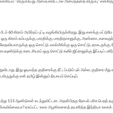
லக்கியம். “விரும்பியது அமையாவிட்டால் அமைந்ததை விரும்பு” என்கிற
ம் 60 கிராம் அமிர்தப் புட்டி வழங்கியிருக்கிறது. இது எனக்கு மட்டு
, ஒரு கிராம் கம்பருக்கு, பாரதிக்கு, பாரதிதாசனுக்கு, அண்ணா, கல
தவியாசருக்கு ஒரு சொட்டு. வால்மீகிக்கு ஒரு சொட்டு, தாகூருக்கு, ஷேக
்ராபவுண்டுக்கு கடைசியாய் ஒரு சொட்டு கலீல் ஜிப்ரானுக்கு இப்படிப் பகி
ுவிடாது. இது ஓடிவந்த குதிரைக்கு நீட்டப்படும் புல் அல்ல; குதிரை மீத
ருதுக்கு என் தமிழ் இன்னும் நியாயம் செய்யும்.
பெற்று 113 ஆண்டுகள் கடந்துவிட்டன. அதன்பிறகு நோபல் பரிசு பெறத்
ிக்கவில்லையா? ஏகப்பட்ட உலக அழகிகளைத் தயாரித்த இந்தியா உலகக்