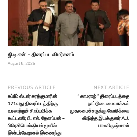
ஜி.டி.என்’ – திரைப்பட விமர்சனம்
August 8, 2026
PREVIOUS ARTICLE
NEXT ARTICLE
சுப்ரீம் ஸ்டார் சரத்குமாரின்
” காமராஜ் ” திரைப்படத்தை
171வது திரைப்படத்திற்கு
நாட்டுடைமையாக்கக்
வரலாற்றுச் சிறப்புமிக்க
முதலமைச்சருக்கு கோரிக்கை
கூட்டணி; பி. எல். தேனப்பன் –
விடுத்த இயக்குனர் A.J.
பிரெசிடென்ஷியல் மூவீஸ்
பாலகிருஷ்ணன்
இன்டர்நேஷனல் இணைந்து