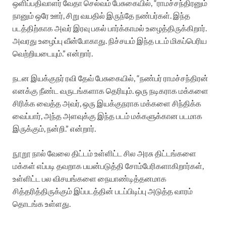
ஒளிப்பதிவாளர் வேதா செல்வம் பேசுகையில், “ராமச்சந்திரனும்
நானும் ஒரே ஊர், சிறு வயதில் இருந்தே நண்பர்கள். இந்த
படத்திற்காக அவர் இரவு பகல் பார்க்காமல் உழைத்திருக்கிறார்.
அவரது உழைப்பு வீன்போகாது. நிச்சயம் இந்த படம் மிகப்பெரிய
வெற்றியடையும்.” என்றார்.
நடன இயக்குநர் ரவி தேவ் பேசுகையில், “நண்பர் ராமச்சந்திரன்
எனக்கு நீண்ட வருடங்களாக தெரியும். ஒரு நடிகராக மக்களை
சிரிக்க வைத்த அவர், ஒரு இயக்குநராக மக்களை சிந்திக்க
வைப்பார், அந்த அளவுக்கு இந்த படம் மக்களுக்கான படமாக
இருக்கும், நன்றி.” என்றார்.
நூறூ நால் வேலை திட்டம் உள்ளிட்ட சில அரசு திட்டங்களை
மக்கள் எப்படி தவறாக பயன்படுத்தி சோம்பேரிகளாகிறார்கள்,
உள்ளிட்ட பல விசயங்களை நையாண்டித்தனமாக
சித்தரித்திருக்கும் இப்படத்தின் படப்பிடிப்பு அடுத்த வாரம்
தொடங்க உள்ளது.