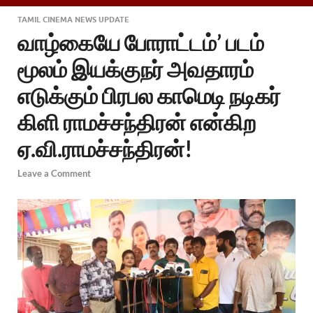
TAMIL CINEMA NEWS UPDATE
வாழ்கையே போராட்டம்’ படம்
மூலம் இயக்குநர் அவதாரம்
எடுக்கும் பிரபல காமெடி நடிகர்
கிளி ராமச்சந்திரன் என்கிற
ஏ.வி.ராமச்சந்திரன்!
Leave a Comment