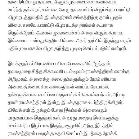
தான் இப்போது நாட்டை ஆளும் முதலமைச்சர்களாகவும்
உயர்ந்திருக்கிறார்கள். எனவே முதலமைச்சர் விஜய்க்கு பாராட்டு
விழா நடத்துவதில் இயக்குநர்கள் சங்கத்திற்கு தான் முதல்
உரிமை. எனவே, பாராட்டு விழா நடத்த நாங்கள் தயாராக
இருக்கிறோம், ஆனால் முதலமைச்சர் அதை விரும்புகிறாரா,
இல்லையா என்பது தெரியவில்லை. அவர் தரப்பில் இருந்து வரும்
பதில் மூலமாகவே விழா குறித்து முடிவு செய்யப்படும்.” என்றார்.
இயக்குநர் சுப்பிரமணியா சிவா பேசுகையில், “ஐந்தாம்
தலைமுறை சித்த சிகாமணி படம் மூலம் ராமச்சந்திரன் எனக்கு
அறிமுகம். அனைத்து கலைஞர்களுக்கும் நேரம் சரியாக
அமைவதில்லை. சில கலைஞர்கள் வாய்ப்பு தேடாமல்,
தங்களுக்கான வாய்ப்பை உருவாக்கிக் கொள்வார்கள், அப்படி
தான் ராமச்சந்திரன் இன்று இயக்குநராக உயர்ந்திருக்கிறார்.
விவேக் சார் இருக்கும் போது இவர்கள் அனைவரும்
பாதுகாப்பாக இருந்தார்கள், அவரது மறைவு இவர்களுக்கு
மிகப்பெரிய இழப்பாக இருந்த சூழலில், அந்த இடத்தில்
ராமச்சந்திரன் பலருக்கு உதவி செய்யும் இடத்தை நோக்கி