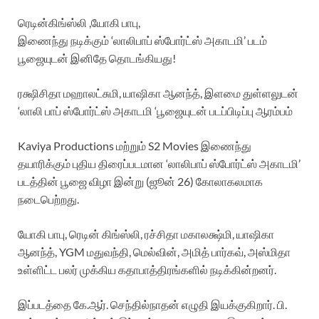
ரெடின்கிங்ஸ்லி ,யோகி பாபு,
இணைந்து நடிக்கும் ‘லாலிபாப் ஸ்போர்ட்ஸ் அகாடமி’ படம்
பூஜையுடன் இனிதே தொடங்கியது!
ரக்ஷிசிதா மஹாலட்சுமி, யாஷிகா ஆனந்த், இளமை துள்ளலுடன்
‘லாலி பாப் ஸ்போர்ட்ஸ் அகாடமி ‘பூஜையுடன் படப்பிடிப்பு ஆரம்பம்
Kaviya Productions மற்றும் S2 Movies இணைந்து
தயாரிக்கும் புதிய திரைப்படமான ‘லாலிபாப் ஸ்போர்ட்ஸ் அகாடமி’
படத்தின் பூஜை விழா இன்று (ஜூன் 26) கோலாகலமாக
நடைபெற்றது.
யோகி பாபு, ரெடின் கிங்ஸ்லி, ரச்சிதா மகாலக்ஷ்மி, யாஷிகா
ஆனந்த், YGM மதுவந்தி, மெல்வின், அமித் பார்கவ், அஸ்மிதா
உள்ளிட்ட பலர் முக்கிய கதாபாத்திரங்களில் நடிக்கின்றனர்.
இப்படத்தை கே.ஆர். செந்தில்நாதன் எழுதி இயக்குகிறார். பி.