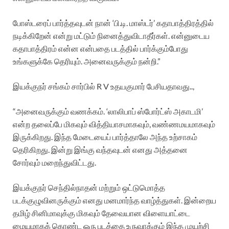
போஸ்டரைப் பார்த்தவுடன் நான் ‘பி.டி. மாஸ்டர்’ கதாபாத்திரத்தில்
நடிக்கிறேன் என்று மட்டும் நினைத்துவிடாதீர்கள். என்னுடைய
கதாபாத்திரம் என்ன என்பதை படத்தில் பார்க்கும்போது
உங்களுக்கே தெரியும். அனைவருக்கும் நன்றி.”
இயக்குநர் சங்கம் சார்பில் R V உதயகுமார் பேசியதாவது..,
“அனைவருக்கும் வணக்கம். ‘லாலிபாப் ஸ்போர்ட்ஸ் அகாடமி’
என்ற தலைப்பே மிகவும் வித்தியாசமாகவும், வண்ணமயமாகவும்
இருக்கிறது. இந்த மேடையைப் பார்த்தாலே அந்த உற்சாகம்
தெரிகிறது. இன்று இங்கு வந்தவுடன் எனது அத்தனை
சோர்வும் மறைந்துவிட்டது.
இயக்குநர் செந்தில்நாதன் மற்றும் ஒட்டுமொத்த
படக்குழுவினருக்கும் எனது மனமார்ந்த வாழ்த்துகள். இன்றைய
தமிழ் சினிமாவுக்கு மிகவும் தேவையான விளையாட்டை
மையமாகக் கொண்ட ஒரு படத்தை உருவாக்கும் இந்த முயற்சி