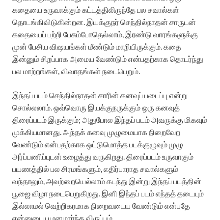
கதையை உருவாக்கும் கட்டத்திலிருந்தே பல சவால்கள்
தொடங்கிவிடுகின்றன. இயக்குநர் செந்தில்நாதன் சாருடன்
கதையைப் பற்றி பேசும்போதெல்லாம், இரண்டு வாரங்களுக்கு
முன் பேசிய விஷயங்கள் மீண்டும் மாறியிருக்கும். கதை
இன்னும் சிறப்பாக அமைய வேண்டும் என்பதற்காக தொடர்ந்து
பல மாற்றங்கள், விவாதங்கள் நடைபெறும்.
இந்தப் படம் செந்தில்நாதன் சாரின் கனவுப் படைப்பு என்று
சொல்லலாம். ஒவ்வொரு இயக்குநருக்கும் ஒரு கனவுத்
திரைப்படம் இருக்கும்; அதுபோல இந்தப் படம் அவருக்கு மிகவும்
முக்கியமானது. அந்தக் கனவு முழுமையாக நிறைவேற
வேண்டும் என்பதற்காக ஒட்டுமொத்த படக்குழுவும் முழு
அர்ப்பணிப்புடன் உழைத்து வருகிறது. திரைப்படம் உருவாகும்
பயணத்தில் பல சிரமங்களும், எதிர்பாராத சவால்களும்
வந்தாலும், அவற்றையெல்லாம் கடந்து இன்று இந்தப் படத்தின்
பூஜை விழா நடைபெறுகிறது. இனி இந்தப் படம் எந்தத் தடையும்
இல்லாமல் வெற்றிகரமாக நிறைவடைய வேண்டும் என்பதே
என்னுடைய மனமார்ந்த விருப்பம்.