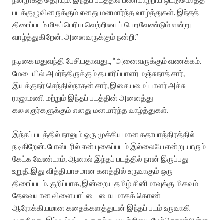
படக்குழுவினருக்கும் எனது மனமார்ந்த வாழ்த்துகள். இந்தத்
திரைப்படம் மிகப்பெரிய வெற்றியைப் பெற வேண்டும் என்று
வாழ்த்துகிறேன். அனைவருக்கும் நன்றி.”
நடிகை மதுவந்தி பேசியதாவது.., “அனைவருக்கும் வணக்கம்.
மேடையில் அமர்ந்திருக்கும் தயாரிப்பாளர் மஞ்சுநாத் சார்,
இயக்குநர் செந்தில்நாதன் சார், இசையமைப்பாளர் அச்சு
ராஜாமணி மற்றும் இந்தப் படத்தின் அனைத்து
கலைஞர்களுக்கும் எனது மனமார்ந்த வாழ்த்துகள்.
இந்தப் படத்தில் நானும் ஒரு முக்கியமான கதாபாத்திரத்தில்
நடிகிறேன். போஸ்டரில் என் புகைப்படம் இல்லையே என்று யாரும்
கேட்க வேண்டாம், ஆனால் இந்தப் படத்தில் நான் இருப்பது
உறுதி.இது வித்தியாசமான களத்தில் உருவாகும் ஒரு
திரைப்படம். குறிப்பாக, இன்றைய தமிழ் சினிமாவுக்கு மிகவும்
தேவையான விளையாட்டை மையமாகக் கொண்ட
ஆரோக்கியமான கதைக்களத்துடன் இந்தப் படம் உருவாகி
வருகிறது. இப்படிப்பட்ட ஒரு நல்ல முயற்சியை மேற்கொண்டுள்ள