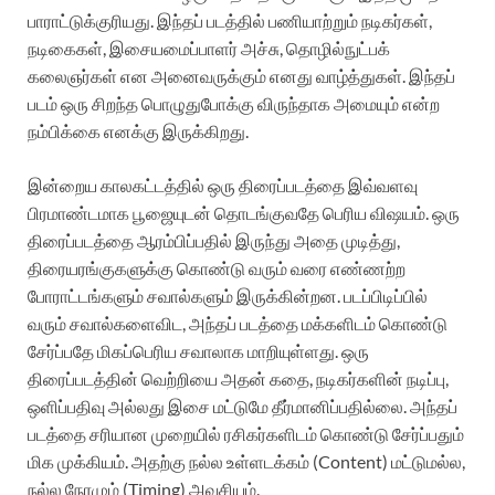
பாராட்டுக்குரியது. இந்தப் படத்தில் பணியாற்றும் நடிகர்கள்,
நடிகைகள், இசையமைப்பாளர் அச்சு, தொழில்நுட்பக்
கலைஞர்கள் என அனைவருக்கும் எனது வாழ்த்துகள். இந்தப்
படம் ஒரு சிறந்த பொழுதுபோக்கு விருந்தாக அமையும் என்ற
நம்பிக்கை எனக்கு இருக்கிறது.
இன்றைய காலகட்டத்தில் ஒரு திரைப்படத்தை இவ்வளவு
பிரமாண்டமாக பூஜையுடன் தொடங்குவதே பெரிய விஷயம். ஒரு
திரைப்படத்தை ஆரம்பிப்பதில் இருந்து அதை முடித்து,
திரையரங்குகளுக்கு கொண்டு வரும் வரை எண்ணற்ற
போராட்டங்களும் சவால்களும் இருக்கின்றன. படப்பிடிப்பில்
வரும் சவால்களைவிட, அந்தப் படத்தை மக்களிடம் கொண்டு
சேர்ப்பதே மிகப்பெரிய சவாலாக மாறியுள்ளது. ஒரு
திரைப்படத்தின் வெற்றியை அதன் கதை, நடிகர்களின் நடிப்பு,
ஒளிப்பதிவு அல்லது இசை மட்டுமே தீர்மானிப்பதில்லை. அந்தப்
படத்தை சரியான முறையில் ரசிகர்களிடம் கொண்டு சேர்ப்பதும்
மிக முக்கியம். அதற்கு நல்ல உள்ளடக்கம் (Content) மட்டுமல்ல,
நல்ல நேரமும் (Timing) அவசியம்.