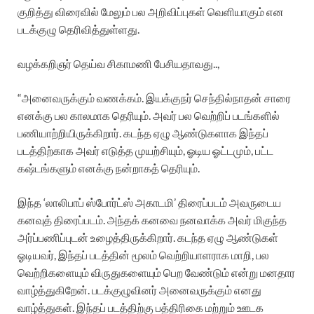
குறித்து விரைவில் மேலும் பல அறிவிப்புகள் வெளியாகும் என
படக்குழு தெரிவித்துள்ளது.
வழக்கறிஞர் தெய்வ சிகாமணி பேசியதாவது..,
“அனைவருக்கும் வணக்கம். இயக்குநர் செந்தில்நாதன் சாரை
எனக்கு பல காலமாக தெரியும். அவர் பல வெற்றிப் படங்களில்
பணியாற்றியிருக்கிறார். கடந்த ஏழு ஆண்டுகளாக இந்தப்
படத்திற்காக அவர் எடுத்த முயற்சியும், ஓடிய ஓட்டமும், பட்ட
கஷ்டங்களும் எனக்கு நன்றாகத் தெரியும்.
இந்த ‘லாலிபாப் ஸ்போர்ட்ஸ் அகாடமி’ திரைப்படம் அவருடைய
கனவுத் திரைப்படம். அந்தக் கனவை நனவாக்க அவர் மிகுந்த
அர்ப்பணிப்புடன் உழைத்திருக்கிறார். கடந்த ஏழு ஆண்டுகள்
ஓடியவர், இந்தப் படத்தின் மூலம் வெற்றியாளராக மாறி, பல
வெற்றிகளையும் விருதுகளையும் பெற வேண்டும் என்று மனதார
வாழ்த்துகிறேன். படக்குழுவினர் அனைவருக்கும் எனது
வாழ்த்துகள். இந்தப் படத்திற்கு பத்திரிகை மற்றும் ஊடக