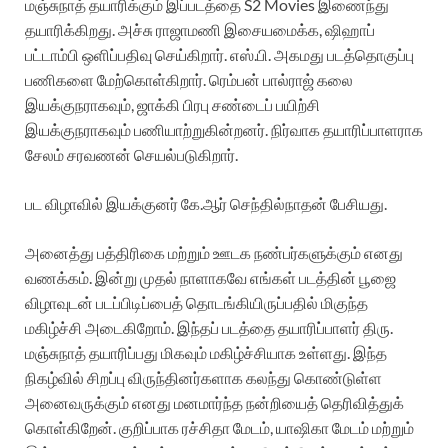
மஞ்சுநாத் தயாரிக்கும் இப்படத்தை S2 Movies இணைந்து
தயாரிக்கிறது. அச்சு ராஜாமணி இசையமைக்க, ஷிஹாப்
பட்டாம்பி ஒளிப்பதிவு செய்கிறார். எஸ்.பி. அகமது படத்தொகுப்பு
பணிகளை மேற்கொள்கிறார். ரெம்பன் பால்ராஜ் கலை
இயக்குநராகவும், ஜாக்கி பிரபு சண்டைப் பயிற்சி
இயக்குநராகவும் பணியாற்றுகின்றனர். நிர்வாக தயாரிப்பாளராக
சேலம் சரவணன் செயல்படுகிறார்.
பட விழாவில் இயக்குனர் கே.ஆர் செந்தில்நாதன் பேசியது.
அனைத்து பத்திரிகை மற்றும் ஊடக நண்பர்களுக்கும் எனது
வணக்கம். இன்று முதல் நாளாகவே எங்கள் படத்தின் பூஜை
விழாவுடன் படப்பிடிப்பைத் தொடங்கியிருப்பதில் மிகுந்த
மகிழ்ச்சி அடைகிறோம். இந்தப் படத்தை தயாரிப்பாளர் திரு.
மஞ்சுநாத் தயாரிப்பது மிகவும் மகிழ்ச்சியாக உள்ளது. இந்த
நிகழ்வில் சிறப்பு விருந்தினர்களாக கலந்து கொண்டுள்ள
அனைவருக்கும் எனது மனமார்ந்த நன்றியைத் தெரிவித்துக்
கொள்கிறேன். குறிப்பாக ரச்சிதா மேடம், யாஷிகா மேடம் மற்றும்