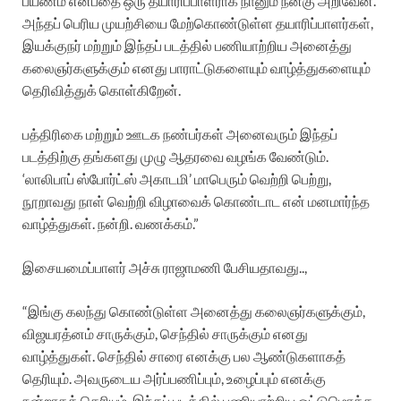
பயணம் என்பதை ஒரு தயாரிப்பாளராக நானும் நன்கு அறிவேன்.
அந்தப் பெரிய முயற்சியை மேற்கொண்டுள்ள தயாரிப்பாளர்கள்,
இயக்குநர் மற்றும் இந்தப் படத்தில் பணியாற்றிய அனைத்து
கலைஞர்களுக்கும் எனது பாராட்டுகளையும் வாழ்த்துகளையும்
தெரிவித்துக் கொள்கிறேன்.
பத்திரிகை மற்றும் ஊடக நண்பர்கள் அனைவரும் இந்தப்
படத்திற்கு தங்களது முழு ஆதரவை வழங்க வேண்டும்.
‘லாலிபாப் ஸ்போர்ட்ஸ் அகாடமி’ மாபெரும் வெற்றி பெற்று,
நூறாவது நாள் வெற்றி விழாவைக் கொண்டாட என் மனமார்ந்த
வாழ்த்துகள். நன்றி. வணக்கம்.”
இசையமைப்பாளர் அச்சு ராஜாமணி பேசியதாவது..,
“இங்கு கலந்து கொண்டுள்ள அனைத்து கலைஞர்களுக்கும்,
விஜயரத்னம் சாருக்கும், செந்தில் சாருக்கும் எனது
வாழ்த்துகள். செந்தில் சாரை எனக்கு பல ஆண்டுகளாகத்
தெரியும். அவருடைய அர்ப்பணிப்பும், உழைப்பும் எனக்கு
நன்றாகத் தெரியும். இந்தப் படத்தில் பணியாற்றிய ஒட்டுமொத்த