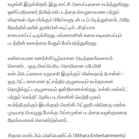
வழங்கி இருக்கிறார். இது காட்சி அமைப்புகளை உயர்த்துகிறது.
ஒளிப்பதிவாளர் நிமிஷ் ரவி படத்தை செழுமையான மற்றும்
விஷுவல் ஆக ஈர்க்கும் பிரேம்களுடன் படம் பிடித்துள்ளார். அதே
நேரத்தில் நவீன் நூலியின் எடிட்டிங் ..சிறப்பாக
கையாளப்பட்டிருக்கிறது. பங்களானின் கலை வடிவமைப்பும்
படத்தின் உலகத்தை மேலும் மேம்படுத்துகிறது.
வலிமையான உணர்ச்சிப்பூர்வமான அடித்தளங்களைக்
கொண்ட -ஒரு மிகப்பெரிய அளவிலான ஃபேமிலி
என்டர்டெய்னராக உருவாகி இருக்கும் ‘விஸ்வநாத் & சன்ஸ் ‘-
ஒரு அட்டகாசமான நட்சத்திர குழுவையும் உயர்தரமான
தொழில்நுட்ப குழுவையும் ஒன்றிணைக்கிறது. ‘லக்கி பாஸ்கர் ‘,
மற்றும் ‘வாத்தி’ ஆகிய படங்களின் வெற்றி மூலம்
உயர்ந்திருக்கும் இயக்குநர் வெங்கி அட்லூரி மற்றொரு மறக்க
முடியாத பொழுது போக்கு அம்சமுள்ள படத்தை வழங்குவதை
நோக்கமாகக் கொண்டுள்ளார்.
சிதாரா எண்டர்டெயின்மெண்ட்ஸ் (Sithara Entertainments)