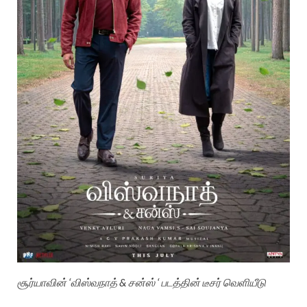
சூர்யாவின் ‘விஸ்வநாத் & சன்ஸ் ‘ படத்தின் டீசர் வெளியீடு