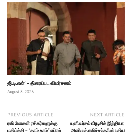
ஜி.டி.என்’ – திரைப்பட விமர்சனம்
August 8, 2026
PREVIOUS ARTICLE
NEXT ARTICLE
ரவி மோகன் ரசிகர்களுக்கு
யுனிவர்சல் மியூசிக் இந்தியா,
மகிழ்ச்சி – “தாம் தூம்” ஏப்ரல்
அனிருத் ரவிச்சந்தரின் புதிய