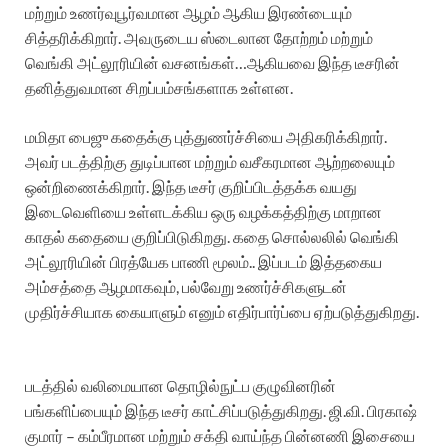
மற்றும் உணர்வுபூர்வமான ஆழம் ஆகிய இரண்டையும்
சித்தரிக்கிறார். அவருடைய ஸ்டைலான தோற்றம் மற்றும்
வெங்கி அட்லூரியின் வசனங்கள்…ஆகியவை இந்த டீசரின்
தனித்துவமான சிறப்பம்சங்களாக உள்ளன.
மமிதா பைஜு கதைக்கு புத்துணர்ச்சியை அதிகரிக்கிறார்.
அவர் படத்திற்கு துடிப்பான மற்றும் வசீகரமான ஆற்றலையும்
ஒன்றிணைக்கிறார். இந்த டீசர் குறிப்பிடத்தக்க வயது
இடைவெளியை உள்ளடக்கிய ஒரு வழக்கத்திற்கு மாறான
காதல் கதையை குறிப்பிடுகிறது. கதை சொல்லலில் வெங்கி
அட்லூரியின் பிரத்யேக பாணி மூலம்.. இப்படம் இத்தகைய
அம்சத்தை ஆழமாகவும், பல்வேறு உணர்ச்சிகளுடன்
முதிர்ச்சியாக கையாளும் எனும் எதிர்பார்ப்பை ஏற்படுத்துகிறது.
படத்தில் வலிமையான தொழில்நுட்ப குழுவினரின்
பங்களிப்பையும் இந்த டீசர் காட்சிப்படுத்துகிறது. ஜி.வி. பிரகாஷ்
குமார் – கம்பீரமான மற்றும் சக்தி வாய்ந்த பின்னணி இசையை