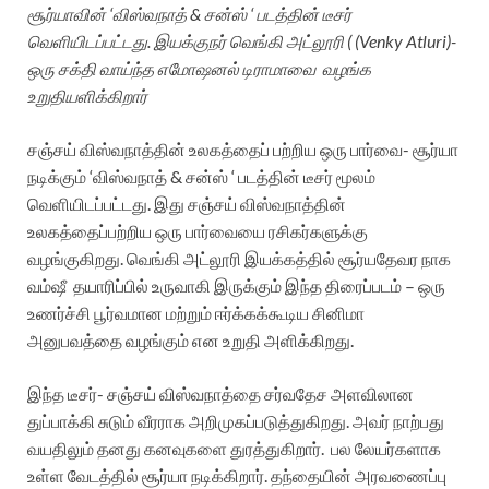
சூர்யாவின் ‘விஸ்வநாத் & சன்ஸ் ‘ படத்தின் டீசர்
வெளியிடப்பட்டது. இயக்குநர் வெங்கி அட்லூரி ( (Venky Atluri)-
ஒரு சக்தி வாய்ந்த எமோஷனல் டிராமாவை வழங்க
உறுதியளிக்கிறார்
சஞ்சய் விஸ்வநாத்தின் உலகத்தைப் பற்றிய ஒரு பார்வை- சூர்யா
நடிக்கும் ‘விஸ்வநாத் & சன்ஸ் ‘ படத்தின் டீசர் மூலம்
வெளியிடப்பட்டது. இது சஞ்சய் விஸ்வநாத்தின்
உலகத்தைப்பற்றிய ஒரு பார்வையை ரசிகர்களுக்கு
வழங்குகிறது. வெங்கி அட்லூரி இயக்கத்தில் சூர்யதேவர நாக
வம்ஷீ தயாரிப்பில் உருவாகி இருக்கும் இந்த திரைப்படம் – ஒரு
உணர்ச்சி பூர்வமான மற்றும் ஈர்க்கக்கூடிய சினிமா
அனுபவத்தை வழங்கும் என உறுதி அளிக்கிறது.
இந்த டீசர்- சஞ்சய் விஸ்வநாத்தை சர்வதேச அளவிலான
துப்பாக்கி சுடும் வீரராக அறிமுகப்படுத்துகிறது. அவர் நாற்பது
வயதிலும் தனது கனவுகளை துரத்துகிறார். பல லேயர்களாக
உள்ள வேடத்தில் சூர்யா நடிக்கிறார். தந்தையின் அரவணைப்பு