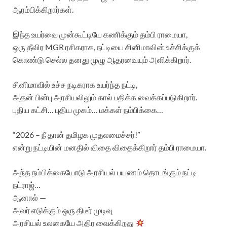
ஆரம்பிக்கிறார்கள்.
இந்த உயர்வை முன்கூட்டியே கணிக்கும் தம்பி ராமையா,
ஒரு தீவிர MGR ரசிகராக, நட்டியை சினிமாவின் உச்சிக்குக்
கொண்டு செல்ல தனது முழு ஆதரவையும் அளிக்கிறார்.
சினிமாவில் உச்ச நடிகராக உயர்ந்த நட்டி,
அதன் பின்பு அரசியலிலும் கால் பதிக்க வைக்கப்படுகிறார்.
புதிய கட்சி… புதிய முகம்… மக்கள் நம்பிக்கை…
“2026 – நீ தான் தமிழக முதலமைச்சர்!”
என்று நட்டியின் மனதில் விதை விதைக்கிறார் தம்பி ராமையா.
அந்த நம்பிக்கையோடு அரசியல் பயணம் தொடங்கும் நட்டி
நட்ராஜ்…
ஆனால் —
அவர் எடுக்கும் ஒரு திடீர் முடிவு
அரசியல் உலகையே அதிர வைக்கிறது