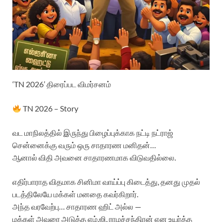
‘TN 2026’ திரைப்பட விமர்சனம்
TN 2026 – Story
வட மாநிலத்தில் இருந்து பிழைப்புக்காக நட்டி நட்ராஜ்
சென்னைக்கு வரும் ஒரு சாதாரண மனிதன்…
ஆனால் விதி அவனை சாதாரணமாக விடுவதில்லை.
எதிர்பாராத விதமாக சினிமா வாய்ப்பு கிடைத்து, தனது முதல்
படத்திலேயே மக்கள் மனதை கவர்கிறார்.
அந்த வரவேற்பு… சாதாரண ஹிட் அல்ல —
மக்கள் அவரை அடுத்த எம்.ஜி. ராமச்சந்திரன் என உயர்த்த