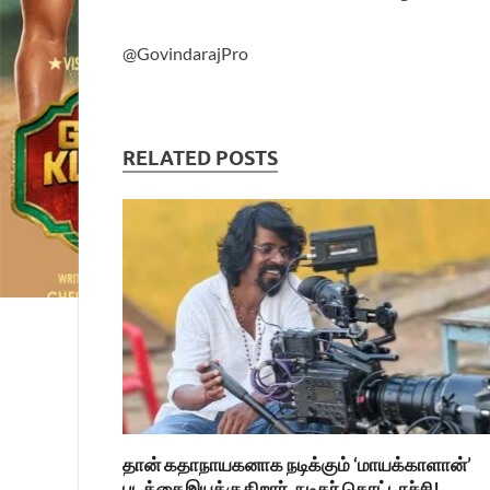
@GovindarajPro
RELATED POSTS
தான் கதாநாயகனாக நடிக்கும் ‘மாயக்காளான்’
படத்தைஇயக்குகிறார், நடிகர் கொட்டாச்சி!