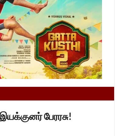
யக்குனர் பேரரசு!