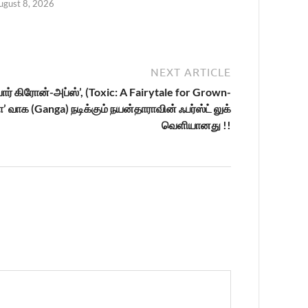
ugust 8, 2026
NEXT ARTICLE
பார் கிரோன்-அப்ஸ்’, (Toxic: A Fairytale for Grown-
ா’ வாக (Ganga) நடிக்கும் நயன்தாராவின் ஃபர்ஸ்ட் லுக்
வெளியானது !!