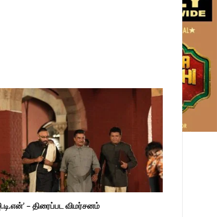
ி.டி.என்’ – திரைப்பட விமர்சனம்