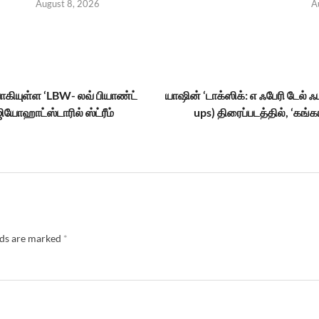
August 8, 2026
A
ருவாகியுள்ள ‘LBW- லவ் பியாண்ட்
யாஷின் ‘டாக்ஸிக்: எ ஃபேரி டேல் ஃ
ோஹாட்ஸ்டாரில் ஸ்ட்ரீம்
ups) திரைப்படத்தில், ‘கங்க
lds are marked
*