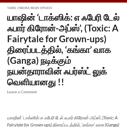
TAMIL CINEMA NEWS UPDATE
யாஷின் ‘டாக்ஸிக்: எ ஃபேரி டேல்
ஃபார் கிரோன்-அப்ஸ்’, (Toxic: A
Fairytale for Grown-ups)
திரைப்படத்தில், ‘கங்கா’ வாக
(Ganga) நடிக்கும்
நயன்தாராவின் ஃபர்ஸ்ட் லுக்
வெளியானது !!
Leave a Comment
யாஷின் ‘டாக்ஸிக்: எ ஃபேரி டேல் ஃபார் கிரோன்-அப்ஸ்’, (Toxic: A
Fairytale for Grown-ups) திரைப்படத்தில், ‘கங்கா’ வாக (Ganga)