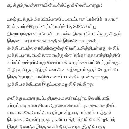
நடிக்கும் நயன்தாராவின் ஃபர்ஸ்ட் லுக் வெளியானது !!
யாஷ் நடிக்கும் மிகப்பிரம்மாண்ட படைப்பான ‘டாக்ஸிக்: எ ஃபேரி
டேல் ஃபார் கிரோன்-அப்ஸ்’, மார்ச் 19, 2026 அன்று
திரையரங்குகளில் வெளியாக உள்ள நிலையில், படக்குழு அதன்
இருண்ட மர்மமான உலகத்தின் இன்னொரு முக்கிய
அத்தியாயத்தை ரசிகர்களுக்கு வெளிப்படுத்தியுள்ளது. அதில்
முக்கியமாக, நயன்தாரா நடித்துள்ள ‘கங்கா’ கதாபாத்திரத்தின்
ஃபர்ஸ்ட் லுக் தற்போது வெளியாகி பெரும் கவனம் பெற்றுள்ளது.
அதிரடி, அழகு, ஆற்றல் என அனைத்தையும் ஒருங்கே தாங்கிய
இந்த தோற்றம், யாஷின் கனவுப் படத்தில் நயன்தாரா ஒரு
முக்கிய சக்தியாக இருப்பதை உறுதி செய்கிறது.
தனித்துவமான நடிப்பு திறமை, உணர்வுப்பூர்வ வெளிப்பாடு
மற்றும் வலுவான திரை ஆளுமை கொண்ட நடிகையாக நீண்ட
காலமாக கோலோச்சி வரும் நயன்தாரா, டாக்ஸிக் படத்தில்
இதுவரை தோன்றாத ஒரு புதிய பாத்திரத்தில் தோன்றுகிறார்.
இருள் நிறைந்த இந்த உலகத்தில், அவரது இருப்பே ஒரு