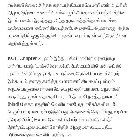
நடிக்கவில்லை; அந்தக் கதாபாத்திரமாகவே மாறினார். அவரின்
ஆழம், நேர்மை, உணர்ச்சி எல்லாமும் அந்த கதாப்பாத்திரத்தின்
இயல்பாகவே இருந்தது. அந்த தருணத்தில்தான் எனக்கு
உண்மையான ‘கங்கா’ கிடைத்தார். அதைவிட அழகானது, அந்த
பயணத்தில் ஒரு நெருங்கிய நண்பரையும் நான் பெற்றேன்,” என
தெரிவித்துள்ளார்.
KGF: Chapter 2 மூலம் இந்திய சினிமாவின் வரலாற்றை
மாற்றிய யாஷ், ‘டாக்ஸிக்: எ ஃபேரி டேல் ஃபார் கிரோன்-அப்ஸ்’,
மூலம் மீண்டும் ஒரு புதிய உயரத்தை நோக்கி பயணிக்கிறார்.
இந்த படம், தனது தனித்துவமான காட்சியமைப்பு மற்றும்
கருப்பொருளால் ஏற்கனவே பெரும் எதிர்பார்ப்பை உருவாக்கி
வருகிறது. முன்னதாக, கியாரா அத்வானி நடித்த ‘நாடியா’
(Nadia) கதாபாத்திரம் வெளியானபோது ரசிகர்களிடையே
பெரும் பரபரப்பை ஏற்படுத்தியது. அதனைத் தொடர்ந்து, ஹூமா
குரேஷியின் ( Huma Qureshi’s ) மர்மமான ‘எலிசபெத்’
தோற்றம், பழமையான கோத்திக் அழகுடன் கூடிய புதிய
பரிமாணத்தை வெளிப்படுத்தியது.