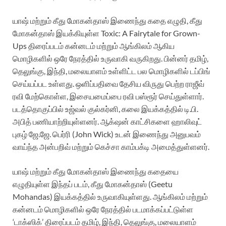
யாஷ் மற்றும் கீது மோகன்தாஸ் இணைந்து கதை எழுதி, கீது
மோகன்தாஸ் இயக்கியுள்ள Toxic: A Fairytale for Grown-
Ups திரைப்படம் கன்னடம் மற்றும் ஆங்கிலம் ஆகிய
மொழிகளில் ஒரே நேரத்தில் உருவாகி வருகிறது. பின்னர் தமிழ்,
தெலுங்கு, இந்தி, மலையாளம் உள்ளிட்ட பல மொழிகளில் டப்பிங்
செய்யப்பட உள்ளது. ஒளிப்பதிவை தேசிய விருது பெற்ற ராஜீவ்
ரவி மேற்கொள்ள, இசையமைப்பை ரவி பஸ்ரூர் செய்துள்ளார்.
படத்தொகுப்பில் உஜ்வல் குல்கர்னி, கலை இயக்கத்தில் டி.பி.
அபித் பணியாற்றியுள்ளனர். ஆக்‌ஷன் காட்சிகளை ஹாலிவுட்
புகழ் ஜே.ஜே. பெர்ரி (John Wick) உடன் இணைந்து அனுபவம்
வாய்ந்த அன்பறிவ் மற்றும் கெச்சா காம்பக்‌டி அமைத்துள்ளனர்.
யாஷ் மற்றும் கீது மோகன்தாஸ் இணைந்து கதையை
எழுதியுள்ள இந்தப் படம், கீது மோகன்தாஸ் (Geetu
Mohandas) இயக்கத்தில் உருவாகியுள்ளது. ஆங்கிலம் மற்றும்
கன்னடம் மொழிகளில் ஒரே நேரத்தில் படமாக்கப்பட்டுள்ள
‘டாக்ஸிக்’ திரைப்படம் தமிழ், இந்தி, தெலுங்கு, மலையாளம்