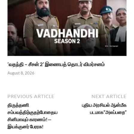
‘வதந்தி – சீசன் 2’ இணையத் தொடர் விமர்சனம்
August 8, 2026
PREVIOUS ARTICLE
NEXT ARTICLE
திருத்தணி
புதிய அரசியல் ஆன்மீக
சம்பவத்திற்குதற்போதைய
படமாக”அலப்பறை”
சினிமாவும் காரணம்!—
இயக்குனர் பேரரசு!