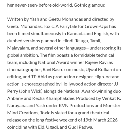
her never-seen-before old-world, Gothic glamour.
Written by Yash and Geetu Mohandas and directed by
Geetu Mohandas, Toxic: A Fairytale for Grown-Ups has
been filmed simultaneously in Kannada and English, with
dubbed versions planned in Hindi, Telugu, Tamil,
Malayalam, and several other languages—underscoring its
global ambition. The film boasts a formidable technical
team, including National Award winner Rajeev Ravi as
cinematographer, Ravi Basrur on music, Ujwal Kulkarni on
editing, and TP Abid as production designer. High-octane
action is choreographed by Hollywood action director JJ
Perry (John Wick) alongside National Award-winning duo
Anbariv and Kecha Khamphakdee. Produced by Venkat K.
Narayana and Yash under KVN Productions and Monster
Mind Creations, Toxic is slated for a grand theatrical
release on the long festive weekend of 19th March 2026,
coinciding with Eid, Ugadi, and Gudi Padwa.