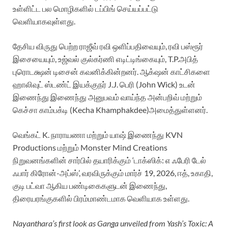
உள்ளிட்ட பல மொழிகளில் டப்பிங் செய்யப்பட்டு
வெளியாகவுள்ளது.
தேசிய விருது பெற்ற ராஜீவ் ரவி ஒளிப்பதிவையும், ரவி பஸ்ரூர்
இசையையும், உஜ்வல் குல்கர்ணி எடிட்டிங்கையும், T.P.அபித்
புரொடக்ஷன் டிசைன் கவனிக்கின்றனர். ஆக்‌ஷன் காட்சிகளை
ஹாலிவுட் ஸ்டண்ட் இயக்குநர் J.J. பெரி (John Wick) உடன்
இணைந்து இணைந்து அனுபவம் வாய்ந்த அன்பறிவ் மற்றும்
கெச்சா காம்பக்‌டி (Kecha Khamphakdee)அமைத்துள்ளனர்.
வெங்கட் K. நாராயணா மற்றும் யாஷ் இணைந்து KVN
Productions மற்றும் Monster Mind Creations
நிறுவனங்களின் சார்பில் தயாரிக்கும் ‘டாக்ஸிக்: எ ஃபேரி டேல்
ஃபார் கிரோன்-அப்ஸ்’, வரவிருக்கும் மார்ச் 19, 2026, ஈத், உகாதி,
குடி பட்வா ஆகிய பண்டிகைகளுடன் இணைந்து,
திரையரங்குகளில் பிரம்மாண்டமாக வெளியாக உள்ளது.
Nayanthara’s first look as Ganga unveiled from Yash’s Toxic: A