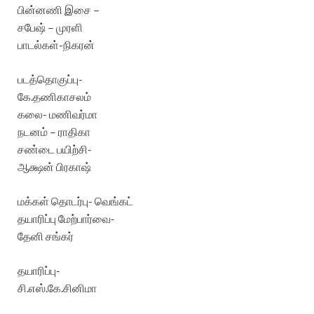
பின்னணி இசை –
சபேஷ் – முரளி
பாடல்கள்-நிகரன்
படத்தொகுப்பு-
கே.தணிகாசலம்
கலை- மணிவர்மா
நடனம் – ராதிகா
சண்டை பயிற்சி-
ஆக்ஷன் பிரகாஷ்
மக்கள் தொடர்பு- வெங்கட்
தயாரிப்பு மேற்பார்வை-
தேனி சங்கர்
தயாரிப்பு-
சி.எஸ்.கே.சினிமா