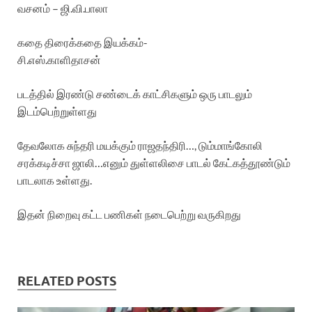
வசனம் – ஜி.வி.பாலா
கதை திரைக்கதை இயக்கம்-
சி.எஸ்.காளிதாசன்
படத்தில் இரண்டு சண்டைக் காட்சிகளும் ஒரு பாடலும்
இடம்பெற்றுள்ளது
தேவலோக சுந்தரி மயக்கும் ராஜதந்திரி…, டும்மாங்கோலி
சரக்கடிச்சா ஜாலி…எனும் துள்ளலிசை பாடல் கேட்கத்தூண்டும்
பாடலாக உள்ளது.
இதன் நிறைவு கட்ட பணிகள் நடைபெற்று வருகிறது
RELATED POSTS