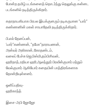
போன்ற தமிழ் படங்களைத் தொடர்ந்து தெலுங்கு கன்னட
படங்களில் நடித்திருக்கிறார்.
கதாநாயகியாக பிரபல இயக்குனரும் நடிகருமான “யார்”
கண்ணனின் மகள் சாயாதேவி நடித்திருக்கிறார்.
பி.எல் தேனப்பன்,
‘யார்”கண்ணன், “நமோ”நாராயணன்,
அன்வர் அலிகான், கோதண்டம்,
வலைப் பேச்சு ஜெ.பிஸ்மி,தம்பிசிவன்,
ஹரிநாத், ரதியா ஹரி,ஆலந்தூர் பிரவீன்குமார் மற்றும்
வேல்குமார் ஆகியோர் கதையின் பாத்திரங்களாக
தோன்றியுள்ளனர்.
ஒளிப்பதிவு-
ஹரிகாந்த்
இசை-அபி ஜோஜோ