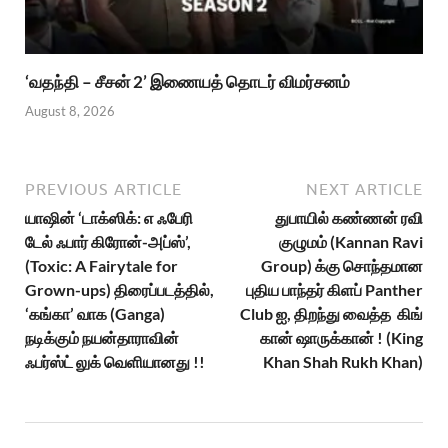
‘வதந்தி – சீசன் 2’ இணையத் தொடர் விமர்சனம்
August 8, 2026
PREVIOUS ARTICLE
NEXT ARTICLE
யாஷின் ‘டாக்ஸிக்: எ ஃபேரி
துபாயில் கண்ணன் ரவி
டேல் ஃபார் கிரோன்-அப்ஸ்’,
குழுமம் (Kannan Ravi
(Toxic: A Fairytale for
Group) க்கு சொந்தமான
Grown-ups) திரைப்படத்தில்,
புதிய பாந்தர் கிளப் Panther
‘கங்கா’ வாக (Ganga)
Club ஐ, திறந்து வைத்த கிங்
நடிக்கும் நயன்தாராவின்
கான் ஷாருக்கான் ! (King
ஃபர்ஸ்ட் லுக் வெளியானது !!
Khan Shah Rukh Khan)