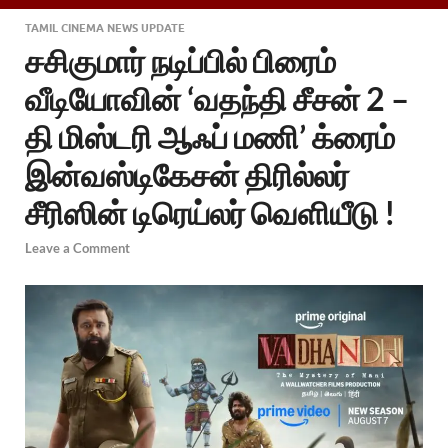
TAMIL CINEMA NEWS UPDATE
சசிகுமார் நடிப்பில் பிரைம்
வீடியோவின் ‘வதந்தி சீசன் 2 –
தி மிஸ்டரி ஆஃப் மணி’ க்ரைம்
இன்வஸ்டிகேசன் திரில்லர்
சீரிஸின் டிரெய்லர் வெளியீடு !
Leave a Comment