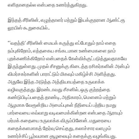
எளிதானதல்ல என்பதை உணர்த்துகிறது.
இந்தத் சீரிஸின், எழுத்தாளர் மற்றும் இயக்குநரான ஆண்ட்ரூ
லூயிஸ் கூறுகையில்..
“‘வதந்தி’ சீரிஸின் மையக் கருத்து எப்போதும் நாம் எதை
நம்புகிறோம், எத்தகைய சங்கடமான உண்மைகளை நாம்
புறக்கணிக்கிறோம் என்பதைக் கேள்விக்குட்படுத்துவதாகவே
இருந்துள்ளது. முதல் சீசனுக்கு கிடைத்த ரசிகர்களின் அன்பும்
விமர்சகர்களின் பாராட்டும் மிகவும் மகிழ்ச்சி அளித்தது.
அதுவே இந்த அடுத்த அத்தியாயத்தை உருவாக்க
வழிவகுத்தது. இரண்டாவது சீசனில், ஒரு குற்றத்தை
கண்டுபிடிப்பதைத் தாண்டி, அதிகாரம், மௌனம் மற்றும்
ஆழமாக வேரூன்றிய அமைப்புகள் நீதியைப் பற்றிய நமது
பார்வையை எவ்வாறு வடிவமைக்கின்றன என்பதை ஆராயும்
மர்மக் கதையை உருவாக்க விரும்பினேன். மதுரையை
கதைக்களமாகத் தேர்வு செய்தது, கலாச்சார வளமும்
உணர்ச்சிப் பூர்வமான சூழலையும் கதைக்கு வழங்கியது.