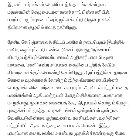
இருண்ட மர்மங்கள் வெளிப்படத் தொடங்குகின்றன.
மதுரையின் செழுமையான கலாச்சாரப் பின்னணியில்,
பாரம்பரியமும் புலனாய்வும், ஜல்லிக்கட்டு திருவிழாவின்
தீவிரமான சூழலில் கதை நகர்கிறது.
தேசிய நெடுஞ்சாலைத் திட்டப் பணிகள் நடைபெறும் இடத்தில்
மனித எலும்புக்கூடு கண்டெடுக்கப்படுவது, நேர்மையும்
விடாமுயற்சியும் கொண்ட காவல் அதிகாரியான SI மூசா
ரஸாவை, ‘மணி’ என்ற மர்மமான கைதியை பற்றித் தேடும்
விசாரணைக்குக் கொண்டு செல்கிறது. ஆரம்பத்தில் சாதாரண
கொலை வழக்காகத் தோன்றும் இந்த விசாரணை, பின்னர்
பொதுமக்களின் பார்வை, ஊடக பரபரப்பு, அரசியல் மற்றும் மனித
பலவீனங்கள் ஆகியவற்றுடன் மோதும் சிக்கலான பயணமாக
மாறுகிறது. மூசா உண்மையைத் தேடி ஆழமாகச் செல்லும் போது,
புதைக்கப்பட்டிருந்த பல ரகசியங்கள் ஒன்றன்பின் ஒன்றாக
வெளிப்படுகின்றன. குற்றவுணர்வு, ரகசியங்கள், வதந்திகள்
மற்றும் மீட்பு ஆகியவற்றை மையமாகக் கொண்ட இந்த
பரபரப்பான கதை, உண்மை என்பது முதலில் தோன்றுவது போல