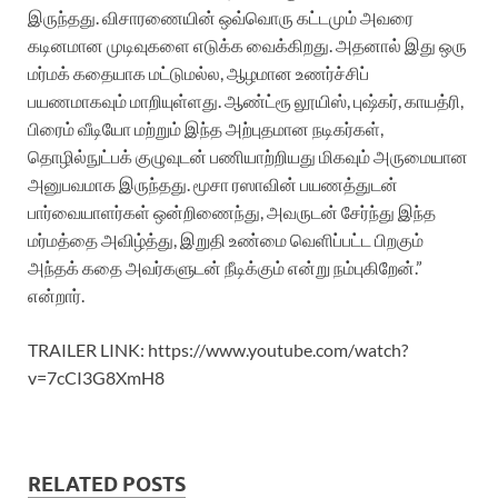
இருந்தது. விசாரணையின் ஒவ்வொரு கட்டமும் அவரை
கடினமான முடிவுகளை எடுக்க வைக்கிறது. அதனால் இது ஒரு
மர்மக் கதையாக மட்டுமல்ல, ஆழமான உணர்ச்சிப்
பயணமாகவும் மாறியுள்ளது. ஆண்ட்ரூ லூயிஸ், புஷ்கர், காயத்ரி,
பிரைம் வீடியோ மற்றும் இந்த அற்புதமான நடிகர்கள்,
தொழில்நுட்பக் குழுவுடன் பணியாற்றியது மிகவும் அருமையான
அனுபவமாக இருந்தது. மூசா ரஸாவின் பயணத்துடன்
பார்வையாளர்கள் ஒன்றிணைந்து, அவருடன் சேர்ந்து இந்த
மர்மத்தை அவிழ்த்து, இறுதி உண்மை வெளிப்பட்ட பிறகும்
அந்தக் கதை அவர்களுடன் நீடிக்கும் என்று நம்புகிறேன்.”
என்றார்.
TRAILER LINK: https://www.youtube.com/watch?
v=7cCI3G8XmH8
RELATED POSTS