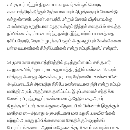
சசிகுமார் மற்றும் திறமையான நடிகர்கள் ஒவ்வொரு
கதாபாத்திரத்திற்கும் நேர்மையையும் ஆழத்தையும் கொண்டு
வந்துள்ளனர். புஷ்கர், காயத்ரி மற்றும் பிரைம் வீடியோவுக்கு
அவர்களது உறுதியான ஆதரவுக்கும் இந்தக் கதையில் வைத்த
நம்பிக்கைக்கும் மனமார்ந்த நன்றி. இந்த மர்மப் பயணத்தை
ரசிப்பதோடு, தொடர் முடிந்த பிறகும் அது எழுப்பும் கேள்விகளை
பார்வையாளர்கள் சிந்திப்பார்கள் என்று நம்புகிறேன்.” என்றார்.
SI மூசா ரஸா கதாபாத்திரத்தில் நடித்துள்ள எம். சசிகுமார்
கூறுகையில், “மூசா ரஸா கதாபாத்திரத்தில் என்னை மிகவும்
ஈர்த்தது அவரது அசைக்க முடியாத நேர்மையே. உண்மையின்
அடிப்படையில் அமைந்த நீதியே உண்மையான நீதி என்று நம்பும்
மனிதர் அவர். அதற்காக தனிப்பட்ட இழப்புகளைச் சந்திக்க
வேண்டியிருந்தாலும், உண்மையைத் தேடுவதை அவர்
நிறுத்தமாட்டார். காவல்துறை சீருடையின் பின்னால் இருக்கும்
மனிதனை—அவரது அமைதியான மன உறுதி, பலவீனங்கள்
மற்றும் அவரது நம்பிக்கைகளை சோதிக்கும் ஒழுக்கப்
போராட்டங்களை—ஆராய்வதே எனக்கு மிகவும் சுவாரஸ்யமாக