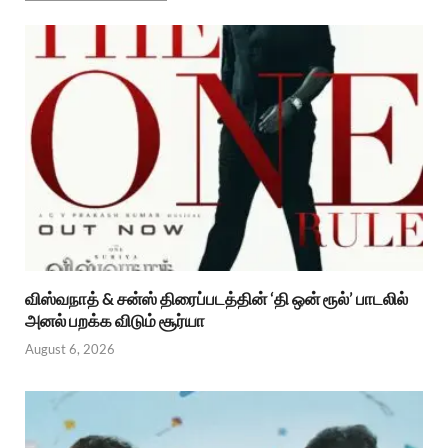
விஸ்வநாத் & சன்ஸ் திரைப்படத்தின் ‘தி ஒன் ரூல்’ பாடலில்
அனல் பறக்க விடும் சூர்யா
August 6, 2026