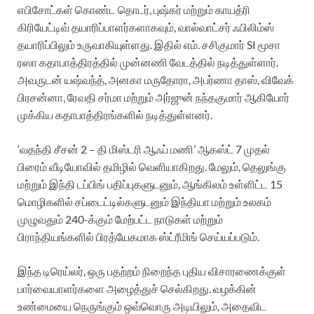
எபிசோட்கள் கொண்ட தொடர், புஷ்கர் மற்றும் காயத்ரி
கிரியேட்டிவ் தயாரிப்பாளர்களாகவும், வால்வாட்சர் ஃபிலிம்ஸ்
தயாரிப்பிலும் உருவாகியுள்ளது. இதில் எம். சசிகுமார் SI மூசா
ரஸா கதாபாத்திரத்தில் முன்னணி வேடத்தில் நடித்துள்ளார்.
அவருடன் யஷ்வந்த், அனகா மருதோரா, அபர்ணா தாஸ், விவேக்
பிரசன்னா, ரேவதி சர்மா மற்றும் அர்ஜுன் நந்தகுமார் ஆகியோர்
முக்கிய கதாபாத்திரங்களில் நடித்துள்ளனர்.
‘வதந்தி சீசன் 2 – தி மிஸ்டரி ஆஃப் மணி’ ஆகஸ்ட் 7 முதல்
பிரைம் வீடியோவில் தமிழில் வெளியாகிறது. மேலும், தெலுங்கு
மற்றும் இந்தி டப்பிங் பதிப்புகளுடனும், ஆங்கிலம் உள்ளிட்ட 15
மொழிகளில் சப்டைட்டில்களுடனும் இந்தியா மற்றும் உலகம்
முழுவதும் 240-க்கும் மேற்பட்ட நாடுகள் மற்றும்
பிராந்தியங்களில் பிரத்யேகமாக ஸ்ட்ரீமிங் செய்யப்படும்.
இந்த டிரெய்லர், ஒரு பதற்றம் நிறைந்த புதிய விசாரணைக்குள்
பார்வையாளர்களை அழைத்துச் செல்கிறது. வழக்கின்
உண்மையை நெருங்கும் ஒவ்வொரு அடியிலும், அதைவிட