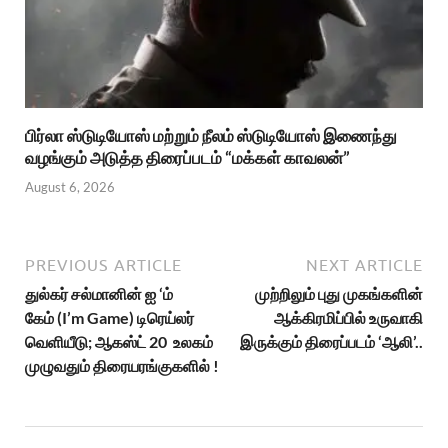
பிர்லா ஸ்டுடியோஸ் மற்றும் நீலம் ஸ்டுடியோஸ் இணைந்து
வழங்கும் அடுத்த திரைப்படம் “மக்கள் காவலன்”
August 6, 2026
PREVIOUS ARTICLE
NEXT ARTICLE
துல்கர் சல்மானின் ஐ ‘ம்
முற்றிலும் புது முகங்களின்
கேம் (I’m Game) டிரெய்லர்
ஆக்கிரமிப்பில் உருவாகி
வெளியீடு; ஆகஸ்ட் 20 உலகம்
இருக்கும் திரைப்படம் ‘ஆலி’..
முழுவதும் திரையரங்குகளில் !