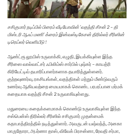
சசிகுமார் நடிப்பில் பிரைம் வீடியோவின் ‘வதந்தி சீசன் 2 – தி
மிஸ்டரி ஆஃப் மணி’ க்ரைம் இன்வஸ்டிகேசன் திரில்லர் சீரிஸின்
டிரெய்லர் வெளியீடு !
ஆண்ட்ரூ லூயிஸ் உருவாக்கி, எழுதி, இயக்கியுள்ள இந்த
சீரிஸை வால்வாட்சர் ஃபிலிம்ஸ் சார்பில் புஷ்கர் – காயத்ரி
கிரியேட்டிவ் தயாரிப்பாளர்களாக தயாரித்துள்ளனர்.
குற்றவுணர்வு, ரகசியங்கள், வதந்திகள் மற்றும் மீண்டுவரும்
உணர்வு ஆகியவற்றை மையமாகக் கொண்ட பரபரப்பான மர்மக்
கதையாக வதந்தி சீசன் 2 உருவாகியுள்ளது.
மதுரையை கதைக்களமாகக் கொண்டு உருவாகியுள்ள இந்த
சஸ்பென்ஸ் திரில்லர் சீரிஸில் சசிகுமார் முதன்மைக்
கதாபாத்திரத்தில் நடித்துள்ளார். அவருடன் யஷ்வந்த், அனகா
மாருதோரா, அபர்ணா தாஸ், விவேக் பிரசன்னா, ரேவதி சர்மா,