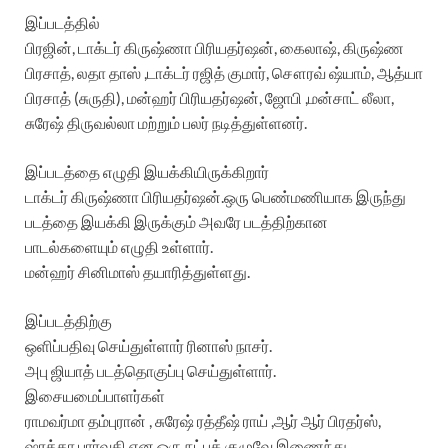
இப்படத்தில்
பிரஜின், டாக்டர் கிருஷ்ணா பிரியதர்ஷன், கைலாஷ், கிருஷ்ண
பிரசாத், லதா தாஸ் ,டாக்டர் ரஜித் குமார், சௌரவ் ஷ்யாம், ஆத்யா
பிரசாத் (சுருதி), மன்ஹர் பிரியதர்ஷன், ஜோபி ,மன்சாட் லீலா,
சுரேஷ் திருவல்லா மற்றும் பலர் நடித்துள்ளனர்.
இப்படத்தை எழுதி இயக்கியிருக்கிறார்
டாக்டர் கிருஷ்ணா பிரியதர்ஷன்.ஒரு பெண்மணியாக இருந்து
படத்தை இயக்கி இருக்கும் அவரே படத்திற்கான
பாடல்களையும் எழுதி உள்ளார்.
மன்ஹர் சினிமாஸ் தயாரித்துள்ளது.
இப்படத்திற்கு
ஒளிப்பதிவு செய்துள்ளார் ரினாஸ் நாசர்.
அபு ஜியாத் படத்தொகுப்பு செய்துள்ளார்.
இசையமைப்பாளர்கள்
ராமவர்மா தம்புரான் , சுரேஷ் ரத்தீஷ் ராய் ,ஆர் ஆர் பிரதர்ஸ்,
ஷ்ரத்தா பார்வதி என ஒரு நட்புக் குழுவே இணைந்து