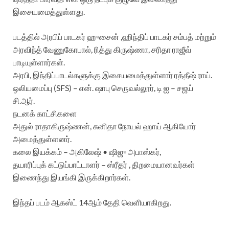
இசையமைத்துள்ளது.
படத்தில் அரபிப் பாடகர் ஹுசைன் ,ஹிந்திப் பாடகர் சம்பத் மற்றும்
அரவிந்த் வேணுகோபால், ரித்து கிருஷ்ணா, சரிதா ராஜீவ்
பாடியுள்ளார்கள்.
அரபி, இந்திப்பாடல்களுக்கு இசையமைத்துள்ளார் ரத்தீஷ் ராய்.
ஒலியமைப்பு (SFS) – என். ஷாபு செருவல்லூர், டி ஐ – சஜய்
சி.ஆர்.
நடனக் காட்சிகளை
அதுல் ராதாகிருஷ்ணன், சுனிதா நோயல் ஹாய் ஆகியோர்
அமைத்துள்ளனர்.
கலை இயக்கம் – அகிலேஷ் • ஷிஜு அபாஸ்கர்,
தயாரிப்புக் கட்டுப்பாட்டாளர் – ஸ்ரீதர் , திறமையானவர்கள்
இணைந்து இயங்கி இருக்கிறார்கள்.
இந்தப் படம் ஆகஸ்ட் 14ஆம் தேதி வெளியாகிறது.