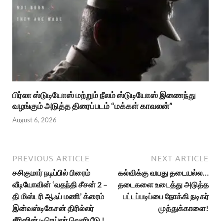
பிர்லா ஸ்டுடியோஸ் மற்றும் நீலம் ஸ்டுடியோஸ் இணைந்து
வழங்கும் அடுத்த திரைப்படம் “மக்கள் காவலன்”
August 6, 2026
PREVIOUS ARTICLE
NEXT ARTICLE
சசிகுமார் நடிப்பில் பிரைம்
கல்விக்கு வயது தடையல்ல…
வீடியோவின் ‘வதந்தி சீசன் 2 –
தடைகளை உடைத்து அடுத்த
தி மிஸ்டரி ஆஃப் மணி’ க்ரைம்
பட்டப்படிப்பை நோக்கி நடிகர்
இன்வஸ்டிகேசன் திரில்லர்
முத்துக்காளை!
சீரிஸின் டிரெய்லர் வெளியீடு !