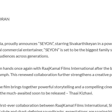
DRAN
a, proudly announces “SEYON”, starring Sivakarthikeyan in a pow
 commercial entertainer, “SEYON” is set to be the biggest family 
udiences across generations.
in hands once again with RaajKamal Films International after the b
iumph. This renewed collaboration further strengthens a creative 
film brings together powerful storytelling and a compelling cine
r the much-awaited soon to be released – Thaai Kizhavi.
 first-ever collaboration between RaajKamal Films International,
 style and chart-defining soundtracks, expectations are soaring h