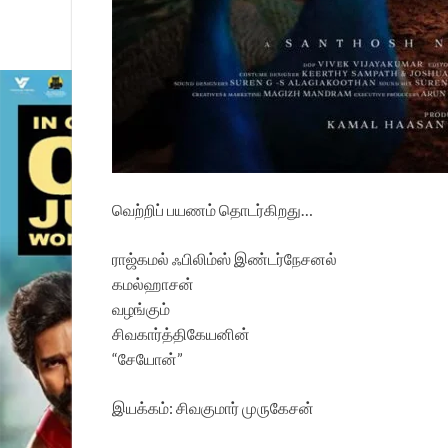
வெற்றிப் பயணம் தொடர்கிறது…
ராஜ்கமல் ஃபிலிம்ஸ் இண்டர்நேசனல்
கமல்ஹாசன்
வழங்கும்
சிவகார்த்திகேயனின்
“சேயோன்”
இயக்கம்: சிவகுமார் முருகேசன்