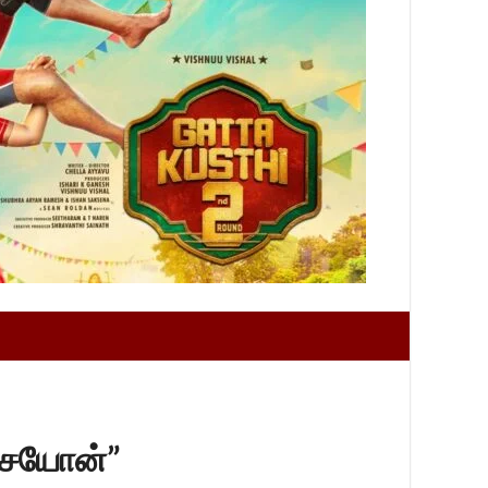
சேயோன்”