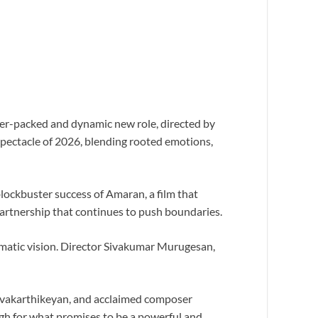
er-packed and dynamic new role, directed by
spectacle of 2026, blending rooted emotions,
lockbuster success of Amaran, a film that
partnership that continues to push boundaries.
matic vision. Director Sivakumar Murugesan,
 Sivakarthikeyan, and acclaimed composer
igh for what promises to be a powerful and