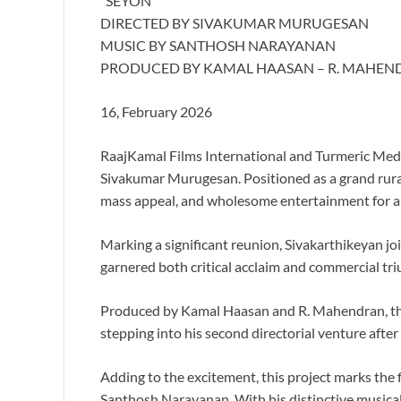
“SEYON”
DIRECTED BY SIVAKUMAR MURUGESAN
MUSIC BY SANTHOSH NARAYANAN
PRODUCED BY KAMAL HAASAN – R. MAHEN
16, February 2026
RaajKamal Films International and Turmeric Medi
Sivakumar Murugesan. Positioned as a grand rural
mass appeal, and wholesome entertainment for a
Marking a significant reunion, Sivakarthikeyan jo
garnered both critical acclaim and commercial tr
Produced by Kamal Haasan and R. Mahendran, the 
stepping into his second directorial venture afte
Adding to the excitement, this project marks the
Santhosh Narayanan. With his distinctive musical