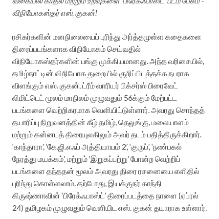
வகையில் காதல் மற்றும் உறவுகளை ‘பிரேக்ஃபாஸ்ட்’ படம் பேசும்”-
விநியோகஸ்தர் எஸ். குகன்!
ரசிகர்களின் மனநிலையைப் புரிந்து அர்த்தமுள்ள கதைகளை
திரைப்படங்களாக விநியோகம் செய்வதில்
விநியோகஸ்தர்களின் பங்கு முக்கியமானது. அந்த வரிசையில்,
தமிழ்நாட்டின் விநியோக துறையில் குறிப்பிடத்தக்க நபராக
விளங்கும் எஸ். குகன், ட்ரீம் வாரியர் பிக்சர்ஸ் பிரைவேட்
லிமிட்டெட் மூலம் மாநிலம் முழுவதும் 56க்கும் மேற்பட்ட
படங்களை வெற்றிகரமாக வெளியிட்டுள்ளார். அவரது சொந்தத்
தயாரிப்பு நிறுவனத்தின் கீழ் தமிழ், தெலுங்கு, மலையாளம்
மற்றும் கன்னடத் திரையுலகிலும் அவர் தடம் பதித்திருக்கிறார்.
‘காந்தாரா’, ‘கே.ஜி.எஃப் அத்தியாயம் 2’, ‘குருப்’, ‘நண்பகல்
நேரத்து மயக்கம்’, மற்றும் ‘இறுகப்பற்று’ போன்ற வெற்றிப்
படங்களை தந்ததன் மூலம் அவரது திரை ரசனையை எளிதில்
புரிந்து கொள்ளலாம். தற்போது, இயக்குநர் காந்தி
கிருஷ்ணாவின் ‘பிரேக்ஃபாஸ்ட்’ திரைப்படத்தை நாளை (ஏப்ரல்
24) தமிழகம் முழுவதும் வெளியிட எஸ். குகன் தயாராக உள்ளார்.