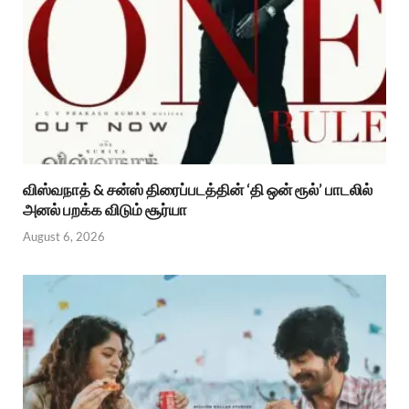
விஸ்வநாத் & சன்ஸ் திரைப்படத்தின் ‘தி ஒன் ரூல்’ பாடலில்
அனல் பறக்க விடும் சூர்யா
August 6, 2026