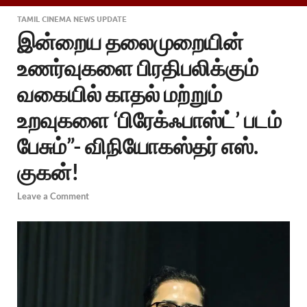
TAMIL CINEMA NEWS UPDATE
இன்றைய தலைமுறையின்
உணர்வுகளை பிரதிபலிக்கும்
வகையில் காதல் மற்றும்
உறவுகளை ‘பிரேக்ஃபாஸ்ட்’ படம்
பேசும்”- விநியோகஸ்தர் எஸ்.
குகன்!
Leave a Comment