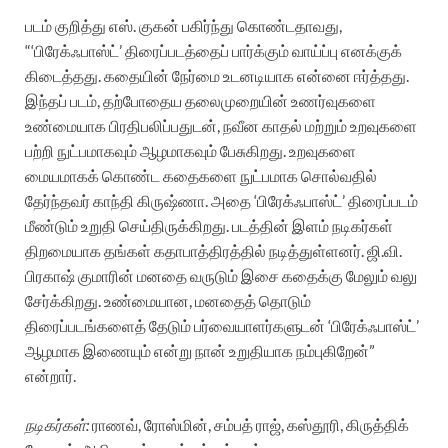
படம் குறித்து எஸ். குகன் பகிர்ந்து கொண்டதாவது,
“‘பிரேக்ஃபாஸ்ட்’ திரைப்படத்தைப் பார்க்கும் வாய்ப்பு எனக்குக்
கிடைத்தது. கதையின் நேர்மை உடனடியாக என்னை ஈர்த்தது.
இந்தப் படம், தற்போதைய தலைமுறையின் உணர்வுகளை
உண்மையாக பிரதிபலிப்பதுடன், நவீன காதல் மற்றும் உறவுகளை
பற்றி நுட்பமாகவும் ஆழமாகவும் பேசுகிறது. உறவுகளை
மையமாகக் கொண்ட கதைகளை நுட்பமாக சொல்வதில்
தேர்ந்தவர் காந்தி கிருஷ்ணா. அதை ‘பிரேக்ஃபாஸ்ட்’ திரைப்படம்
மீண்டும் உறுதி செய்திருக்கிறது. படத்தின் இளம் நடிகர்கள்
திறமையாக தங்கள் கதாபாத்திரத்தில் நடித்துள்ளனர். ஜி.வி.
பிரகாஷ் குமாரின் மனதை வருடும் இசை கதைக்கு மேலும் வலு
சேர்க்கிறது. உண்மையான, மனதைத் தொடும்
திரைப்படங்களைத் தேடும் பர்வையாளர்களுடன் ‘பிரேக்ஃபாஸ்ட்’
ஆழமாக இணையும் என்று நான் உறுதியாக நம்புகிறேன்”
என்றார்.
நடிகர்கள்:
ராணவ், ரோஸ்மின், சம்பத் ராஜ், கஸ்தூரி, கிருத்திக்