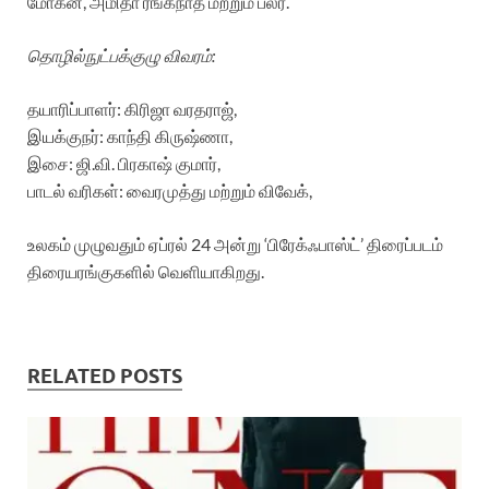
மோகன், அமிதா ரங்கநாத் மற்றும் பலர்.
தொழில்நுட்பக்குழு விவரம்:
தயாரிப்பாளர்: கிரிஜா வரதராஜ்,
இயக்குநர்: காந்தி கிருஷ்ணா,
இசை: ஜி.வி. பிரகாஷ் குமார்,
பாடல் வரிகள்: வைரமுத்து மற்றும் விவேக்,
உலகம் முழுவதும் ஏப்ரல் 24 அன்று ‘பிரேக்ஃபாஸ்ட்’ திரைப்படம்
திரையரங்குகளில் வெளியாகிறது.
RELATED POSTS