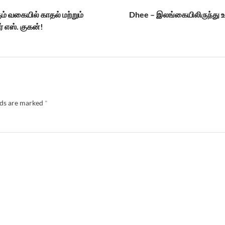
 வகையில் காதல் மற்றும்
Dhee – இலங்கையிலிருந்து உ
் எஸ். குகன்!
lds are marked
*