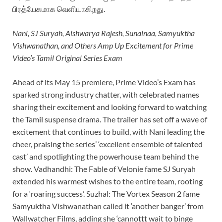
பிரத்யேகமாக வெளியாகிறது.
Nani, SJ Suryah, Aishwarya Rajesh, Sunainaa, Samyuktha
Vishwanathan, and Others Amp Up Excitement for Prime
Video’s Tamil Original Series Exam
Ahead of its May 15 premiere, Prime Video’s Exam has
sparked strong industry chatter, with celebrated names
sharing their excitement and looking forward to watching
the Tamil suspense drama. The trailer has set off a wave of
excitement that continues to build, with Nani leading the
cheer, praising the series’ ‘excellent ensemble of talented
cast’ and spotlighting the powerhouse team behind the
show. Vadhandhi: The Fable of Velonie fame SJ Suryah
extended his warmest wishes to the entire team, rooting
for a ‘roaring success’. Suzhal: The Vortex Season 2 fame
Samyuktha Vishwanathan called it ‘another banger’ from
Wallwatcher Films, adding she ‘cannottt wait to binge