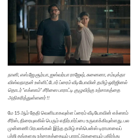
நானி, எஸ்.ஜே.சூர்யா, ஐஸ்வர்யா ராஜேஷ், சுனைனா, சம்யுக்தா
விஸ்வநாதன் உள்ளிட்டோர் ப்ரைம் வீடியோவின் தமிழ் ஒரிஜினல்
தொடர் “எக்ஸாம்” சீரிஸை பாராட்டி குழுவிற்கு உற்சாகத்தை
அதிகரித்துள்ளனர் !!
மே 15 ஆம் தேதி வெளியாகவுள்ள ப்ரைம் வீடியோவின் எக்ஸாம்
சீரிஸ், திரையுலகில் பெரும் எதிர்பார்ப்பை உருவாக்கியுள்ளது. பல
முன்னணி பிரபலங்கள் இந்த தமிழ் சஸ்பென்ஸ் டிராமாவைப்
பற்றி தங்களது உற்சாகத்தையும் பாராட்டுகளையும் பகிர்ந்து