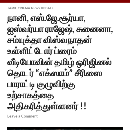
TAMIL CINEMA NEWS UPDATE
நானி, எஸ்.ஜே.சூர்யா,
ஐஸ்வர்யா ராஜேஷ், சுனைனா,
சம்யுக்தா விஸ்வநாதன்
உள்ளிட்டோர் ப்ரைம்
வீடியோவின் தமிழ் ஒரிஜினல்
தொடர் “எக்ஸாம்” சீரிஸை
பாராட்டி குழுவிற்கு
உற்சாகத்தை
அதிகரித்துள்ளனர் !!
Leave a Comment