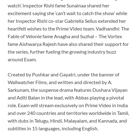
watch’. Inspector Rishi fame Sunainaa shared her
excitement saying she ‘can’t wait to catch the show’ while
her Inspector Rishi co-star Gabriella Sellus extended her
heartfelt wishes to the Prime Video team. Vadhandhi: The
Fable of Velonie fame Anagha and Suzhal – The Vortex
fame Aishwarya Rajesh have also shared their support for
the series, further fueling the growing industry buzz
around Exam.
Created by Pushkar and Gayatri, under the banner of
Wallwatcher Films, and written and directed by A.
Sarkunam, the suspense drama features Dushara Vijayan
and Aditi Balan in the lead, with Abbas playing a pivotal
role. Exam will stream exclusively on Prime Video in India
and over 240 countries and territories worldwide in Tamil,
with dubs in Telugu, Hindi, Malayalam, and Kannada, and
subtitles in 15 languages, including English.