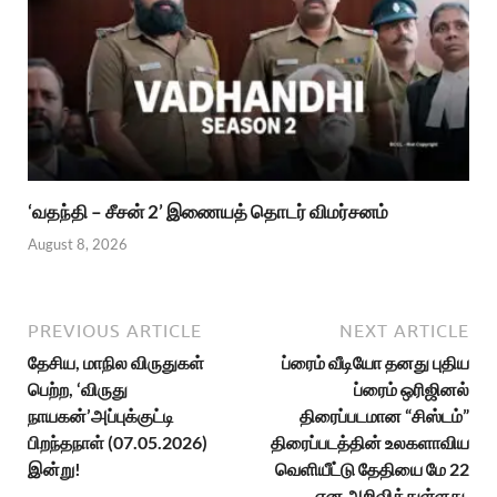
‘வதந்தி – சீசன் 2’ இணையத் தொடர் விமர்சனம்
August 8, 2026
PREVIOUS ARTICLE
NEXT ARTICLE
தேசிய, மாநில விருதுகள்
ப்ரைம் வீடியோ தனது புதிய
பெற்ற, ‘விருது
ப்ரைம் ஒரிஜினல்
நாயகன்’அப்புக்குட்டி
திரைப்படமான “சிஸ்டம்”
பிறந்தநாள் (07.05.2026)
திரைப்படத்தின் உலகளாவிய
இன்று!
வெளியீட்டு தேதியை மே 22
என அறிவித்துள்ளது.