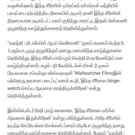
வருகின்றனர். இந்த சீரிஸின் டிரெய்லர் ரசிகர்கள் மத்தியில்
பரபரப்பை ஏற்படுத்திய நிலையில், நடிகர் நானி இந்த சீரிஸின்
திறமையான நடிகர் பட்டாளம் குறித்து பாராட்டி, இதன் பின்னணி
குழுவிற்கு வாழ்த்துக்களைத் தெரிவித்துள்ளார்.
“வதந்தி : தி ஃபேபிள் ஆஃப் வெலோனி” மூலம் கவனம் பெற்ற S.
J. சூர்யா, முழு குழுவிற்கும் தனது மனமார்ந்த வாழ்த்துகளை
தெரிவித்து, இந்த சீரிஸ் மாபெரும் வெற்றி பெற வேண்டும் என
வாழ்த்தியுள்ளார். சுழல் : தி வோர்டெக்ஸ் சீசன் 2 மூலம்
பிரபலமான சம்யுக்தா விஸ்வநாதன் ‘Wallwatcher Filmsஇன்
மற்றொரு தரமான படைப்பு’ எனக் கூறி, ‘இந்த சீரிஸை binge-
watch செய்ய ஆவலாக காத்திருக்கிறேன்’ என்று
தெரிவித்துள்ளார்.
இன்ஸ்பெக்டர் ரிஷி புகழ் சுனைனா, ‘இந்த சீரிஸை பார்க்க
ஆவலாக இருக்கிறேன்’ என்று பகிர்ந்துள்ளார். அதே சீரிஸில்
நடித்த கேப்ரியல்லா செல்லஸ், ப்ரைம் வீடியோ குழுவிற்கு தனது
மனமார்ந்த வாழ்த்துகளை தெரிவித்துள்ளார். மேலும் “வதந்தி :