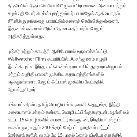
தி ஃபேபிள் ஆஃப் வெலோனி” மூலம் பிரபலமான அனகா மற்றும்
சுழல் : தி வோர்டெக்ஸ் புகழ் ஐஸ்வர்யா ராஜேஷ் ஆகியோரும்
சீரிஸிற்கு தங்களது பாராட்டுக்களைத் தெரிவித்துள்ளனர்.
இதனால் எக்ஸாம் சீரிஸ் மீதான எதிர்பார்ப்பு மேலும்
அதிகரித்துள்ளது.
புஷ்கர் மற்றும் காயத்ரி ஆகியோரால் உருவாக்கப்பட்டு,
Wallwatcher Films தயாரிப்பில், A. சற்குணம் எழுதி
இயக்கியுள்ள இந்த சஸ்பென்ஸ் டிராமாவில் துஷாரா விஜயன்
மற்றும் அதிதி பாலன் முக்கிய கதாபாத்திரங்களில்
நடித்துள்ளனர். மேலும் அப்பாஸ் முக்கிய வேடத்தில்
தோன்றுகிறார்.
எக்ஸாம் சீரிஸ் , தமிழ் மொழியில் உருவாகி, தெலுங்கு, இந்தி,
மலையாளம் மற்றும் கன்னட மொழி டப்பிங்குகளுடன், ஆங்கிலம்
உட்பட 15 மொழிகளில் சப்டைட்டில்களுடன், இந்தியா மற்றும்
உலகம் முழுவதும் 240-க்கும் மேற்பட்ட நாடுகள் மற்றும்
பிரதேசங்களில், வரும் மே 15 முதல் ப்ரைம் வீடியோ தளத்தில்