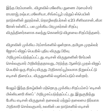
இந்த பிரம்மாண்ட விழாவில் மலேசிய துணை அமைச்சர்
ராமராஜ், ரஷ்யா, மலேசியா, சிங்கப்பூர் மற்றும் ஸ்பெயின்
நாடுகளின் தூதர்கள், தொழிலதிபர்கள் ஏ2பி சீனிவாசன், லீமா
ரோஸ் உள்ளிட்ட பல முக்கிய பிரமுகர்கள் சிறப்பு
விருந்தினர்களாக கலந்து கொண்டு விழாவை சிறப்பித்தனர்.
விழாவின் முக்கிய அம்சங்களில் ஒன்றாக, தமிழக முதல்வர்
ஜோசப் விஜய் பெயரில் புதிய விருது பிரிவு
அறிமுகப்படுத்தப்பட்டது. எடிசன் விருதுகளின் சேர்மன்
செல்வகுமார் அறிவித்ததாவது, அடுத்த ஆண்டு முதல் விஜய்
பெயரில் ஒரு சிறப்பு விருது அதிகாரப்பூர்வமாக நிறுவப்பட்டு
எடிசன் திரைப்பட விருதுகளில் வழங்கப்படும் என்றார்.
மேலும் இந்த நிகழ்வின் மற்றொரு முக்கிய சிறப்பம்சம் ‘எடிசன்
மில்லியனரி கிளப் ‘ அறிமுகப்படுத்தப்பட்டது. இதுகுறித்து
பேசிய எடிசன் விருதுகள் தலைவர் மற்றும் தலைமை நிர்வாக
அதிகாரி செல்வகுமார், உலகின் பல நாடுகளில் எடிசன்