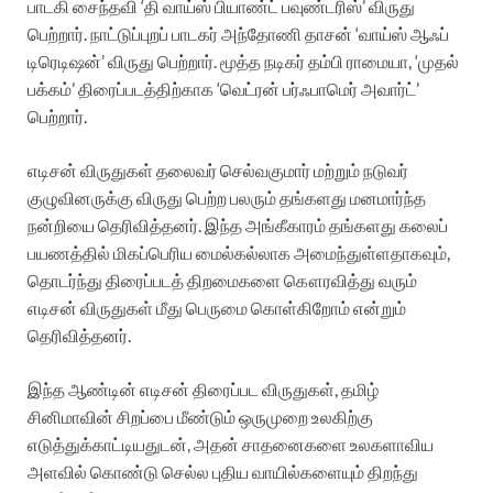
பாடகி சைந்தவி ‘தி வாய்ஸ் பியாண்ட் பவுண்டரிஸ்’ விருது
பெற்றார். நாட்டுப்புறப் பாடகர் அந்தோணி தாசன் ‘வாய்ஸ் ஆஃப்
டிரெடிஷன்’ விருது பெற்றார். மூத்த நடிகர் தம்பி ராமையா, ‘முதல்
பக்கம்’ திரைப்படத்திற்காக ‘வெட்ரன் பர்ஃபாமெர் அவார்ட்’
பெற்றார்.
எடிசன் விருதுகள் தலைவர் செல்வகுமார் மற்றும் நடுவர்
குழுவினருக்கு விருது பெற்ற பலரும் தங்களது மனமார்ந்த
நன்றியை தெரிவித்தனர். இந்த அங்கீகாரம் தங்களது கலைப்
பயணத்தில் மிகப்பெரிய மைல்கல்லாக அமைந்துள்ளதாகவும்,
தொடர்ந்து திரைப்படத் திறமைகளை கௌரவித்து வரும்
எடிசன் விருதுகள் மீது பெருமை கொள்கிறோம் என்றும்
தெரிவித்தனர்.
இந்த ஆண்டின் எடிசன் திரைப்பட விருதுகள், தமிழ்
சினிமாவின் சிறப்பை மீண்டும் ஒருமுறை உலகிற்கு
எடுத்துக்காட்டியதுடன், அதன் சாதனைகளை உலகளாவிய
அளவில் கொண்டு செல்ல புதிய வாயில்களையும் திறந்து