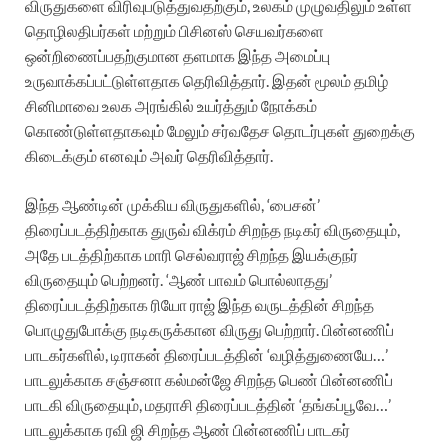
விருதுகளை விரிவுபடுத்துவதற்கும், உலகம் முழுவதிலும் உள்ள
தொழிலதிபர்கள் மற்றும் பிசினஸ் செயவர்களை
ஒன்றிணைப்பதற்குமான தளமாக இந்த அமைப்பு
உருவாக்கப்பட்டுள்ளதாக தெரிவித்தார். இதன் மூலம் தமிழ்
சினிமாவை உலக அரங்கில் உயர்த்தும் நோக்கம்
கொண்டுள்ளதாகவும் மேலும் சர்வதேச தொடர்புகள் துறைக்கு
கிடைக்கும் எனவும் அவர் தெரிவித்தார்.
இந்த ஆண்டின் முக்கிய விருதுகளில், ‘பைசன்’
திரைப்படத்திற்காக துருவ் விக்ரம் சிறந்த நடிகர் விருதையும்,
அதே படத்திற்காக மாரி செல்வராஜ் சிறந்த இயக்குநர்
விருதையும் பெற்றனர். ‘ஆண் பாவம் பொல்லாதது’
திரைப்படத்திற்காக ரியோ ராஜ் இந்த வருடத்தின் சிறந்த
பொழுதுபோக்கு நடிகருக்கான விருது பெற்றார். பின்னணிப்
பாடகர்களில், டிராகன் திரைப்படத்தின் ‘வழித்துணையே…’
பாடலுக்காக சஞ்சனா கல்மன்ஜே சிறந்த பெண் பின்னணிப்
பாடகி விருதையும், மதராசி திரைப்படத்தின் ‘தங்கப்பூவே…’
பாடலுக்காக ரவி ஜி சிறந்த ஆண் பின்னணிப் பாடகர்