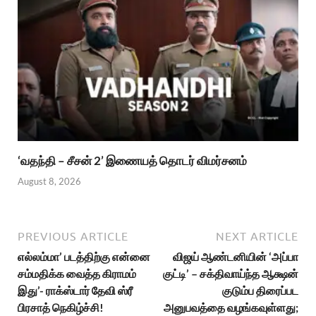
‘வதந்தி – சீசன் 2’ இணையத் தொடர் விமர்சனம்
August 8, 2026
PREVIOUS ARTICLE
NEXT ARTICLE
எல்லம்மா’ படத்திற்கு என்னை
விஜய் ஆண்டனியின் ‘அப்பா
சம்மதிக்க வைத்த கிராமம்
குட்டி’ – சக்திவாய்ந்த ஆக்ஷன்
இது’- ராக்ஸ்டார் தேவி ஸ்ரீ
குடும்ப திரைப்பட
பிரசாத் நெகிழ்ச்சி!
அனுபவத்தை வழங்கவுள்ளது;