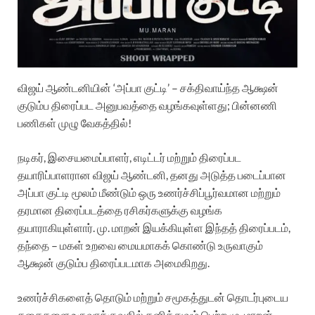
விஜய் ஆண்டனியின் ‘அப்பா குட்டி’ – சக்திவாய்ந்த ஆக்ஷன்
குடும்ப திரைப்பட அனுபவத்தை வழங்கவுள்ளது; பின்னணி
பணிகள் முழு வேகத்தில்!
நடிகர், இசையமைப்பாளர், எடிட்டர் மற்றும் திரைப்பட
தயாரிப்பாளரான விஜய் ஆண்டனி, தனது அடுத்த படைப்பான
அப்பா குட்டி மூலம் மீண்டும் ஒரு உணர்ச்சிப்பூர்வமான மற்றும்
தரமான திரைப்படத்தை ரசிகர்களுக்கு வழங்க
தயாராகியுள்ளார். மு. மாறன் இயக்கியுள்ள இந்தத் திரைப்படம்,
தந்தை – மகள் உறவை மையமாகக் கொண்டு உருவாகும்
ஆக்ஷன் குடும்ப திரைப்படமாக அமைகிறது.
உணர்ச்சிகளைத் தொடும் மற்றும் சமூகத்துடன் தொடர்புடைய
கதைகளை உருவாக்குவதில் தனித்துவம் பெற்ற மு. மாறன்,