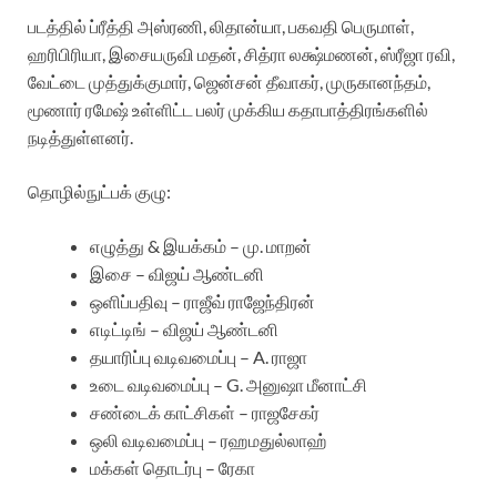
படத்தில் ப்ரீத்தி அஸ்ரணி, லிதான்யா, பகவதி பெருமாள்,
ஹரிபிரியா, இசையருவி மதன், சித்ரா லக்ஷ்மணன், ஸ்ரீஜா ரவி,
வேட்டை முத்துக்குமார், ஜென்சன் தீவாகர், முருகானந்தம்,
மூணார் ரமேஷ் உள்ளிட்ட பலர் முக்கிய கதாபாத்திரங்களில்
நடித்துள்ளனர்.
தொழில்நுட்பக் குழு:
எழுத்து & இயக்கம் – மு. மாறன்
இசை – விஜய் ஆண்டனி
ஒளிப்பதிவு – ராஜீவ் ராஜேந்திரன்
எடிட்டிங் – விஜய் ஆண்டனி
தயாரிப்பு வடிவமைப்பு – A. ராஜா
உடை வடிவமைப்பு – G. அனுஷா மீனாட்சி
சண்டைக் காட்சிகள் – ராஜசேகர்
ஒலி வடிவமைப்பு – ரஹமதுல்லாஹ்
மக்கள் தொடர்பு – ரேகா