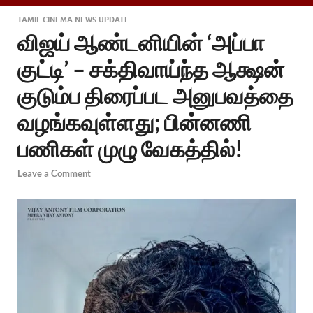
TAMIL CINEMA NEWS UPDATE
விஜய் ஆண்டனியின் ‘அப்பா
குட்டி’ – சக்திவாய்ந்த ஆக்ஷன்
குடும்ப திரைப்பட அனுபவத்தை
வழங்கவுள்ளது; பின்னணி
பணிகள் முழு வேகத்தில்!
Leave a Comment