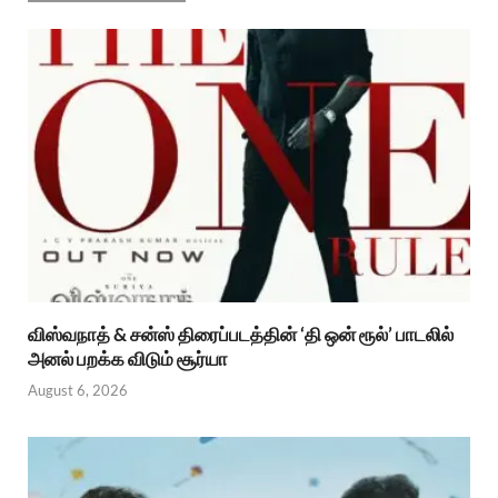
விஸ்வநாத் & சன்ஸ் திரைப்படத்தின் ‘தி ஒன் ரூல்’ பாடலில்
அனல் பறக்க விடும் சூர்யா
August 6, 2026