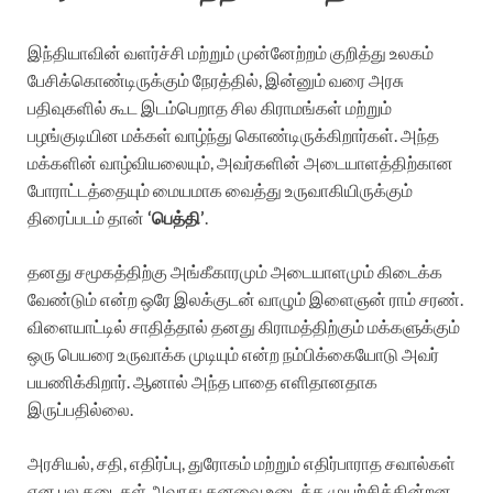
இந்தியாவின் வளர்ச்சி மற்றும் முன்னேற்றம் குறித்து உலகம்
பேசிக்கொண்டிருக்கும் நேரத்தில், இன்னும் வரை அரசு
பதிவுகளில் கூட இடம்பெறாத சில கிராமங்கள் மற்றும்
பழங்குடியின மக்கள் வாழ்ந்து கொண்டிருக்கிறார்கள். அந்த
மக்களின் வாழ்வியலையும், அவர்களின் அடையாளத்திற்கான
போராட்டத்தையும் மையமாக வைத்து உருவாகியிருக்கும்
திரைப்படம் தான்
‘பெத்தி’
.
தனது சமூகத்திற்கு அங்கீகாரமும் அடையாளமும் கிடைக்க
வேண்டும் என்ற ஒரே இலக்குடன் வாழும் இளைஞன் ராம் சரண்.
விளையாட்டில் சாதித்தால் தனது கிராமத்திற்கும் மக்களுக்கும்
ஒரு பெயரை உருவாக்க முடியும் என்ற நம்பிக்கையோடு அவர்
பயணிக்கிறார். ஆனால் அந்த பாதை எளிதானதாக
இருப்பதில்லை.
அரசியல், சதி, எதிர்ப்பு, துரோகம் மற்றும் எதிர்பாராத சவால்கள்
என பல தடைகள் அவரது கனவை உடைக்க முயற்சிக்கின்றன.