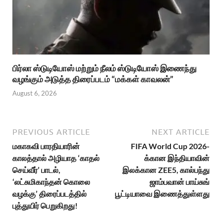
பிர்லா ஸ்டுடியோஸ் மற்றும் நீலம் ஸ்டுடியோஸ் இணைந்து
வழங்கும் அடுத்த திரைப்படம் “மக்கள் காவலன்”
August 6, 2026
PREVIOUS ARTICLE
NEXT ARTICLE
மகாகவி பாரதியாரின்
FIFA World Cup 2026-
காலத்தால் அழியாத ‘காதல்
க்கான இந்தியாவின்
செய்வீர்’ பாடல்,
இலக்கான ZEE5, கால்பந்து
‘லட்சுமிகாந்தன் கொலை
ஜாம்பவான் பாய்சுங்
வழக்கு’ திரைப்படத்தில்
பூட்டியாவை இணைத்துள்ளது
புத்துயிர் பெறுகிறது!