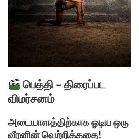
பெத்தி – திரைப்பட
விமர்சனம்
அடையாளத்திற்காக ஓடிய ஒரு
வீரனின் வெற்றிக்கதை!