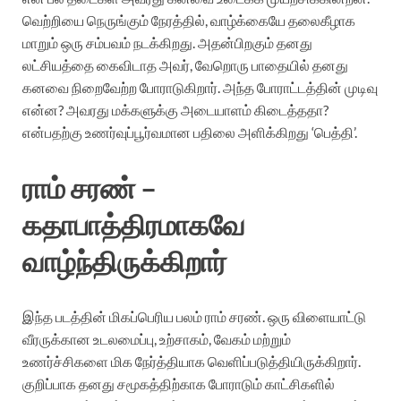
வெற்றியை நெருங்கும் நேரத்தில், வாழ்க்கையே தலைகீழாக
மாறும் ஒரு சம்பவம் நடக்கிறது. அதன்பிறகும் தனது
லட்சியத்தை கைவிடாத அவர், வேறொரு பாதையில் தனது
கனவை நிறைவேற்ற போராடுகிறார். அந்த போராட்டத்தின் முடிவு
என்ன? அவரது மக்களுக்கு அடையாளம் கிடைத்ததா?
என்பதற்கு உணர்வுப்பூர்வமான பதிலை அளிக்கிறது ‘பெத்தி’.
ராம் சரண் –
கதாபாத்திரமாகவே
வாழ்ந்திருக்கிறார்
இந்த படத்தின் மிகப்பெரிய பலம் ராம் சரண். ஒரு விளையாட்டு
வீரருக்கான உடலமைப்பு, உற்சாகம், வேகம் மற்றும்
உணர்ச்சிகளை மிக நேர்த்தியாக வெளிப்படுத்தியிருக்கிறார்.
குறிப்பாக தனது சமூகத்திற்காக போராடும் காட்சிகளில்