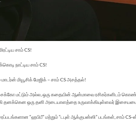
ட்டிய சாம் CS!
்கொடி நாட்டிய சாம் CS!
ர்ன் மியூசிக் மேஜிக் – சாம் CS அசத்தல்!
்கோ மட்டும் அல்ல, ஒரு கதையின் ஆன்மாவை ரசிகர்களிடம் கொண்டு 
்கி தனக்கென ஒரு தனி அடையாளத்தை உருவாக்கியுள்ளவர் இசையமைப்
ப்படங்களான “ஹபிபீ” மற்றும் “டபுள் ஆக்குபன்ஸி” படங்கள், சாம் 