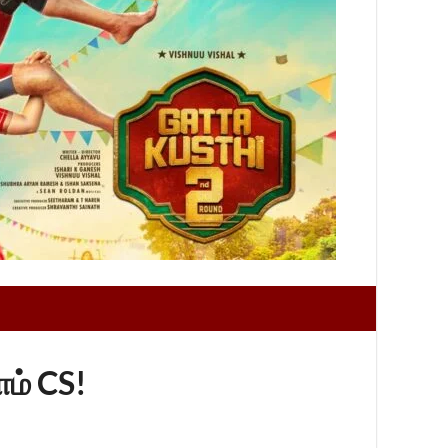
ம் CS!