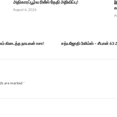
அதிகாரப்பூர்வ ரிலீஸ் தேதி அறிவிப்பு!
இ
க
August 6, 2026
A
லம் கிடைத்த நாயகன் ஈசா!
சத்யஜோதி பிலிம்ஸ் – சீயான் 63 அட
lds are marked
*