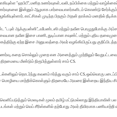
ுள்ள “ஹபிபீ”, மனித உணர்வுகள், வலி, நம்பிக்கை மற்றும் வாழ்க்க
் உணர்வுகளை இன்னும் ஆழமாக பார்வையாளர்களிடம் கொண்டு சேர்க்க
ங்கியுள்ளார். காட்சிகள் முடிந்த பிறகும் அதன் தாக்கம் மனதில் ந
 கொண்ட “டபுள் ஆக்குபன்ஸி”, ஃபேண்டஸி மற்றும் நவீன பொழுதுபோக
தேவையான நவீன இசை பாணி, துடிப்பான சவுண்ட் மற்றும் புதிய தலைமு
கத்திற்கு ஏற்ற இசை அனுபவத்தை அவர் வழங்கியிருப்பது குறிப்பிடத்த
உணர்வு, கதை சொல்லும் முறை என அனைத்தும் முற்றிலும் வேறுபட்டவ
றமையை மீண்டும் நிரூபித்துள்ளார் சாம் CS.
ல்களிலும் தொடர்ந்து கவனம் ஈர்த்து வரும் சாம் CS, ஒவ்வொரு படைப்
 மொழியை மாற்றிக்கொள்ளும் திறமையே அவரை இன்றைய இந்திய சினிம
ிப்படுத்தும் மெலடிகள் மூலம் தமிழ் மட்டுமல்லாது இந்தியாவின் பல 
ங்கள் மற்றும் வெப் சீரிஸ்களில் தற்போது அவர் தீவிரமாக பணியாற்றி வ