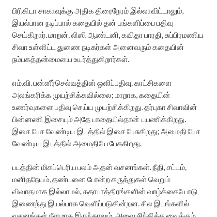
பிரிகிடா சாகாவுக்கு அதிக திரைநேரம் இல்லாவிட்டாலும்,
இயல்பான நடிப்பால் கதையில் தன் பங்களிப்பை பதிவு
செய்கிறார். மாறன், லிஸி ஆண்டனி, கவிதா பாரதி, சுப்பிரமணிய
சிவா உள்ளிட்ட துணை நடிகர்கள் அனைவரும் கதையின்
நம்பகத்தன்மையை உயர்த்துகிறார்கள்.
எம்.வி. பன்னீர்செல்வத்தின் ஒளிப்பதிவு, காட்சிகளை
அலங்கரிக்க முயற்சிக்கவில்லை; மாறாக, கதையின்
உணர்வுகளை பதிவு செய்ய முயற்சிக்கிறது. தர்புகா சிவாவின்
பின்னணி இசையும் அதே பாதையில்தான் பயணிக்கிறது.
இசை பேச வேண்டிய இடத்தில் இசை பேசுகிறது; அமைதி பேச
வேண்டிய இடத்தில் அமைதியே பேசுகிறது.
படத்தின் மிகப்பெரிய பலம் அதன் வசனங்கள். நீதி, சட்டம்,
மனிதநேயம், தண்டனை போன்ற கருத்துகள் வெறும்
விவாதமாக இல்லாமல், கதாபாத்திரங்களின் வாழ்க்கையோடு
இணைந்து இயல்பாக வெளிப்படுகின்றன. சில இடங்களில்
வசனங்கள் நீளமாக இருந்தாலும், அவை சிந்திக்க வைக்கும்