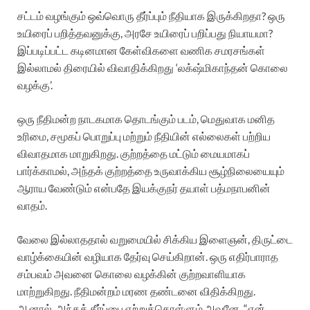
சட்டம் வழங்கும் ஒவ்வொரு தீர்ப்பும் நீதியாக இருக்கிறதா? ஒரு
உயிரைப் பறித்தவனுக்கு, அரசே உயிரைப் பறிப்பது நியாயமா?
இப்படிப்பட்ட கடினமான கேள்விகளை வணிக சமரசங்கள்
இல்லாமல் திரையில் விவாதிக்கிறது ‘லக்‌ஷ்மிகாந்தன் கொலை
வழக்கு’.
ஒரு நீதிமன்ற நாடகமாக தொடங்கும் படம், மெதுவாக மனித
உரிமை, சமூகப் பொறுப்பு மற்றும் நீதியின் எல்லைகள் பற்றிய
விவாதமாக மாறுகிறது. குற்றத்தை மட்டும் மையமாகப்
பார்க்காமல், அந்தக் குற்றத்தை உருவாக்கிய சூழ்நிலையையும்
ஆராய வேண்டும் என்பதே இயக்குநர் தயாள் பத்மநாபனின்
வாதம்.
வேலை இல்லாததால் வறுமையில் சிக்கிய இளைஞன், திருட்டை
வாழ்க்கையின் வழியாக தேர்வு செய்கிறான். ஒரு எதிர்பாராத
சம்பவம் அவனை கொலை வழக்கின் குற்றவாளியாக
மாற்றுகிறது. நீதிமன்றம் மரண தண்டனை விதிக்கிறது.
ஆனால், அந்தத் தீர்ப்பை ஏற்றுக்கொள்ளும் அவனே, “என்