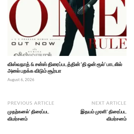
விஸ்வநாத் & சன்ஸ் திரைப்படத்தின் ‘தி ஒன் ரூல்’ பாடலில்
அனல் பறக்க விடும் சூர்யா
August 6, 2026
PREVIOUS ARTICLE
NEXT ARTICLE
முதற்கனல்’ திரைப்பட
இதயம் முரளி’ திரைப்பட
விமர்சனம்
விமர்சனம்