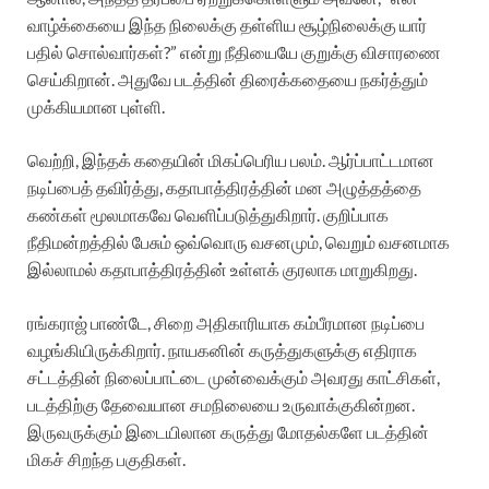
வாழ்க்கையை இந்த நிலைக்கு தள்ளிய சூழ்நிலைக்கு யார்
பதில் சொல்வார்கள்?” என்று நீதியையே குறுக்கு விசாரணை
செய்கிறான். அதுவே படத்தின் திரைக்கதையை நகர்த்தும்
முக்கியமான புள்ளி.
வெற்றி, இந்தக் கதையின் மிகப்பெரிய பலம். ஆர்ப்பாட்டமான
நடிப்பைத் தவிர்த்து, கதாபாத்திரத்தின் மன அழுத்தத்தை
கண்கள் மூலமாகவே வெளிப்படுத்துகிறார். குறிப்பாக
நீதிமன்றத்தில் பேசும் ஒவ்வொரு வசனமும், வெறும் வசனமாக
இல்லாமல் கதாபாத்திரத்தின் உள்ளக் குரலாக மாறுகிறது.
ரங்கராஜ் பாண்டே, சிறை அதிகாரியாக கம்பீரமான நடிப்பை
வழங்கியிருக்கிறார். நாயகனின் கருத்துகளுக்கு எதிராக
சட்டத்தின் நிலைப்பாட்டை முன்வைக்கும் அவரது காட்சிகள்,
படத்திற்கு தேவையான சமநிலையை உருவாக்குகின்றன.
இருவருக்கும் இடையிலான கருத்து மோதல்களே படத்தின்
மிகச் சிறந்த பகுதிகள்.